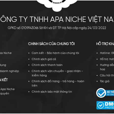
Apa Niche luôn đồng hành bởi 3 giá trị cốt lõi: Trách nhiệm – Trung thự
đội ngũ ưu tú này, Công ty sẽ không ngừng phát triển và đem đến những