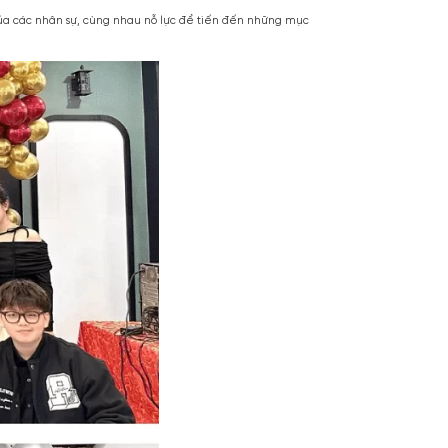
Luôn cập nhật kiến thức chuyên sâu và mới nhất về sản phẩm.
t creative, media, seo,… giúp doanh nghiệp thấu hiểu khách hàng, xâ
hàng đối với doanh nghiệp và sản phẩm của doanh nghiệp,…
 trình vận chuyển sản phẩm tới tay khách hàng, nhằm mang đến cho khá
cảm, nâng cao tinh thần của các nhân sự, cùng nhau nỗ lực để tiến đ