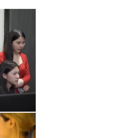
c bằng các khóa học kĩ năng bán hàng, kĩ năng kinh doanh và kĩ năng