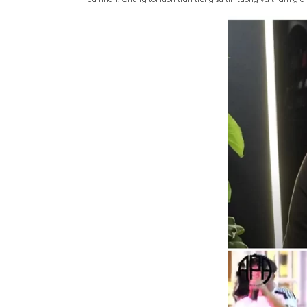
Đặc biệt, Apa Niche luôn thúc đẩy văn hóa họ
cá nhân.
Chúng tôi luôn trân trọng sự tin tưởn