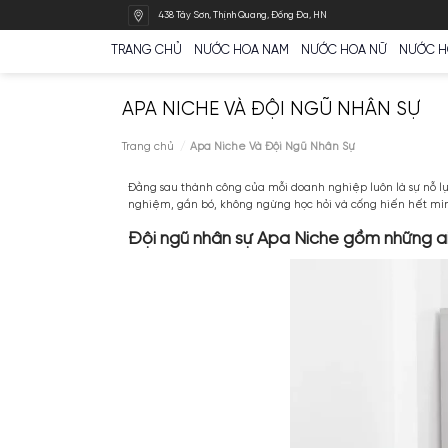
Bỏ
438 Tây Sơn, Thịnh Quang, Đống Đa, HN
qua
nội
TRANG CHỦ
NƯỚC HOA NAM
NƯỚC HOA N
dung
APA NICHE VÀ ĐỘI NGŨ NHÂ
Trang chủ
/
Apa Niche Và Đội Ngũ Nhân Sự
Đằng sau thành công của mỗi doanh nghiệp luôn
nghiệm, gắn bó, không ngừng học hỏi và cống h
Đội ngũ nhân sự Apa Niche gồm