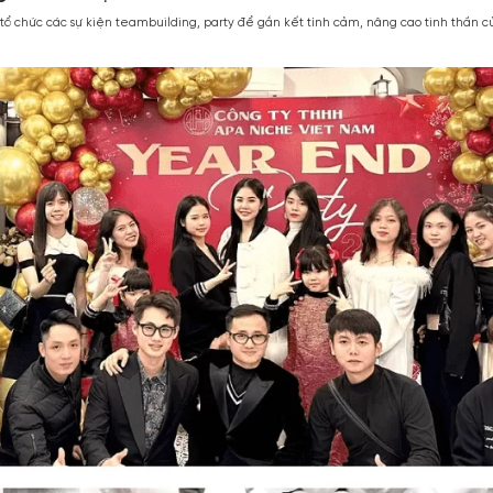
 bản, có kinh nghiệm trả lời tất cả những băn khoăn của khách hàng. 
i ngũ nhân sự trẻ hoạt động với nhiều chuyên môn đa dạng như conten
in về sản phẩm/dịch vụ tới khách hàng, gia tăng thiện cảm của khách 
 ngũ phụ trách quản lý kho, đóng hàng và hỗ trợ khách hàng trong quá
c lý tưởng của các bạn trẻ
hường xuyên tổ chức các sự kiện teambuilding, party để gắn kết tình 