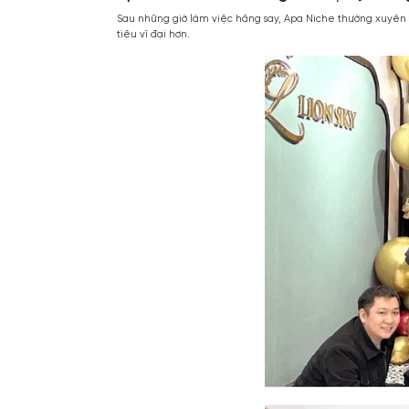
Đối với bộ phận bán hàng: Được đào tạo bài
Đối với bộ phận marketing: Apa Niche có độ
phát triển thương hiệu, truyền tải thông t
Đối với bộ phận kho vận (CSKH): Đây là đội
nghiệm mua sắm chuyên nghiệp nhất.
Apa Niche – Môi trường làm việ
Sau những giờ làm việc hăng say, Apa Niche t
tiêu vĩ đại hơn.