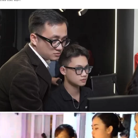
Tất Niên tại Apa Niche
c tập, chủ động giúp mỗi cá nhân khám phá tiềm năng, tạo ra động lự
g và tham gia của các bạn.