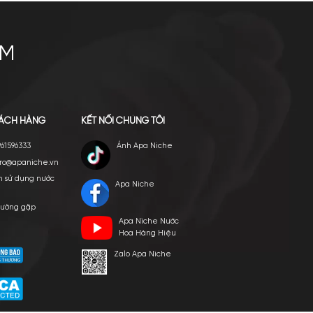
c và chiến đấu bài trừ hàng kém chất lượng, Apa Niche luôn coi trọng vi
 sản phẩm, dịch vụ chất lượng cao nhất cho khách hàng.