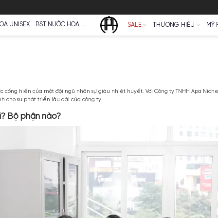
Ữ
NƯỚC HOA UNISEX
BST NƯỚC HOA
SALE
N SỰ
 là sự nỗ lực cống hiến của một đội ngũ nhân sự giàu nhiệt huyết. Vớ
iến hết mình cho sự phát triển lâu dài của công ty.
 những ai? Bộ phận nào?