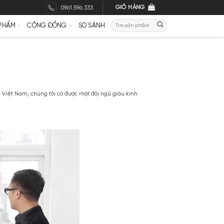
GI
0961.596.333
Tìm
THƯƠNG HIỆU
MỸ PHẨM
CỘNG ĐỒNG
SO SÁNH
kiếm
i Công ty TNHH Apa Niche Việt Nam, chúng tôi có được một đội ngũ già