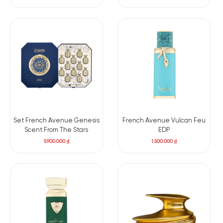
Set French Avenue Genesis
French Avenue Vulcan Feu
Scent From The Stars
EDP
5.900.000
₫
1.500.000
₫