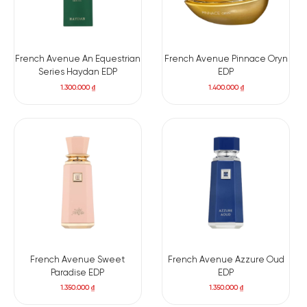
French Avenue An Equestrian
French Avenue Pinnace Oryn
Series Haydan EDP
EDP
1.300.000
₫
1.400.000
₫
French Avenue Sweet
French Avenue Azzure Oud
Paradise EDP
EDP
1.350.000
₫
1.350.000
₫