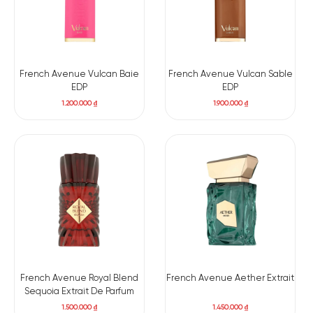
French Avenue Vulcan Baie
French Avenue Vulcan Sable
EDP
EDP
1.200.000
₫
1.900.000
₫
French Avenue Royal Blend
French Avenue Aether Extrait
Sequoia Extrait De Parfum
1.500.000
₫
1.450.000
₫