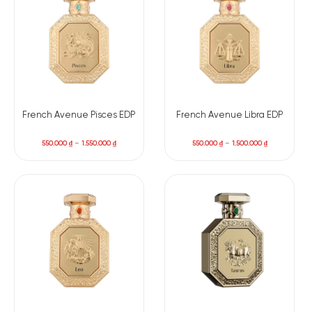
French Avenue Pisces EDP
French Avenue Libra EDP
550.000
₫
–
1.550.000
₫
550.000
₫
–
1.500.000
₫