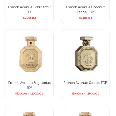
French Avenue Eclair Affair
French Avenue Coconut
EDP
Leche EDP
1.550.000
₫
1.500.000
₫
French Avenue Sagittarius
French Avenue Scorpio EDP
EDP
550.000
₫
–
1.500.000
₫
550.000
₫
–
1.550.000
₫