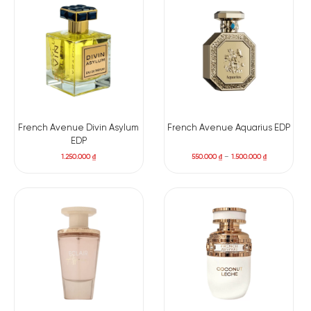
French Avenue Divin Asylum
French Avenue Aquarius EDP
EDP
1.250.000
₫
550.000
₫
–
1.500.000
₫