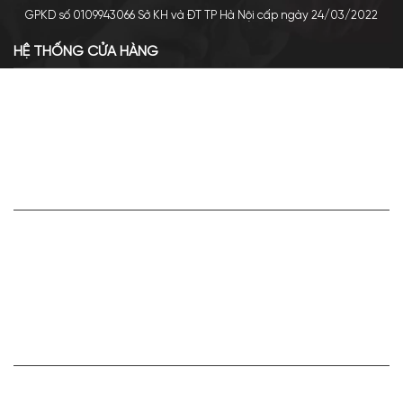
GPKD số 0109943066 Sở KH và ĐT TP Hà Nội cấp ngày 24/03/2022
HỆ THỐNG CỬA HÀNG
Cơ sở chính: 438 Tây Sơn - Đống Đa - Hà Nội
Hotline: 0961.596.333
Chi nhánh: Số 05, Lô OC 5-2, KĐT Shining City, Sơn La
Hotline: 085.90.66666
VỀ APA NICHE
Giới thiệu về Apa Niche
Tuyển dụng
Điều khoản sử dụng
Hoạt động của doanh nghiệp
HỢP TÁC VÀ LIÊN KẾT
Bán hàng cùng Apa Niche Ctv/Sỉ/Nhượng quyền