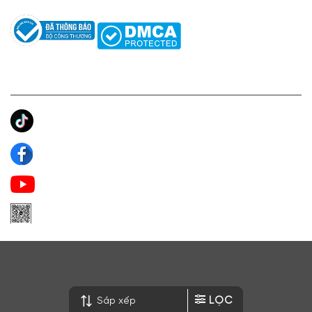
KẾT NỐI CHÚNG TÔI
Ánh Apa Niche
Apa Niche
Apa Niche Nước Hoa Hàng Hiệu
Zalo Apa Niche
LỌC