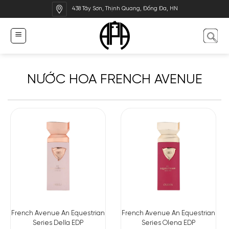
Bỏ
438 Tây Sơn, Thịnh Quang, Đống Đa, HN
qua
nội
dung
NƯỚC HOA FRENCH AVENUE
French Avenue An Equestrian
French Avenue An Equestrian
Series Della EDP
Series Olena EDP