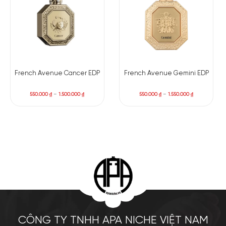
French Avenue Cancer EDP
French Avenue Gemini EDP
550.000
₫
–
1.500.000
₫
550.000
₫
–
1.550.000
₫
CÔNG TY TNHH APA NICHE VIỆT NAM