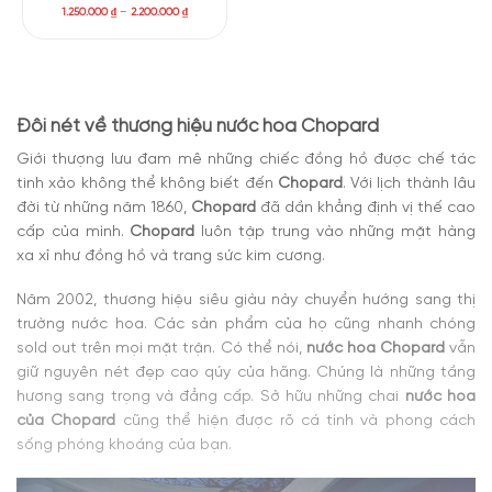
1.250.000
₫
–
2.200.000
₫
Đôi nét về thương hiệu nước hoa Chopard
Giới thượng lưu đam mê những chiếc đồng hồ được chế tác
tinh xảo không thể không biết đến
Chopard
. Với lịch thành lâu
đời từ những năm 1860,
Chopard
đã dần khẳng định vị thế cao
cấp của mình.
Chopard
luôn tập trung vào những mặt hàng
xa xỉ như đồng hồ và trang sức kim cương.
Năm 2002, thương hiệu siêu giàu này chuyển hướng sang thị
trường nước hoa. Các sản phẩm của họ cũng nhanh chóng
sold out trên mọi mặt trận. Có thể nói,
nước hoa Chopard
vẫn
giữ nguyên nét đẹp cao qúy của hãng. Chúng là những tầng
hương sang trọng và đẳng cấp. Sở hữu những chai
nước hoa
của Chopard
cũng thể hiện được rõ cá tính và phong cách
sống phóng khoáng của bạn.