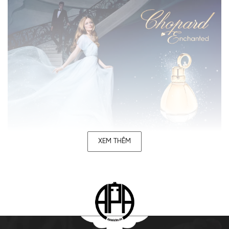
XEM THÊM
Sự cuốn hút riêng biệt các chai nước hoa nhà
Chopard
Các thiết kế nước hoa nhà
Chopard
khá độc đáo. Chúng
thấm nhuần cái tinh thần cao quý lâu đời của thương hiệu.
Nhiều chai nước hoa có hình dáng như những viên kim cương
đắt giá nhất. Thương hiệu muốn mang đến tinh thần vui vẻ và
hưởng thụ cuộc sống. Chính vì vậy những chai nước hoa của