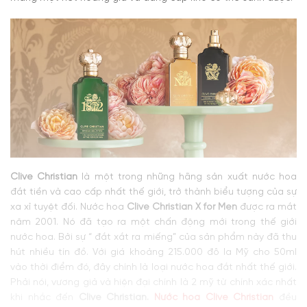
Clive Christian
là một trong những hãng sản xuất nước hoa
đắt tiền và cao cấp nhất thế giới, trở thành biểu tượng của sự
xa xỉ tuyệt đối. Nước hoa
Clive Christian X for Men
được ra mắt
năm 2001. Nó đã tạo ra một chấn động mới trong thế giới
nước hoa. Bởi sự “ đắt xắt ra miếng” của sản phẩm này đã thu
hút nhiều tín đồ. Với giá khoảng 215.000 đô la Mỹ cho 50ml
vào thời điểm đó, đây chính là loại nước hoa đắt nhất thế giới.
Phải nói, vương giả và hiện đại chính là 2 mỹ từ chính xác nhất
khi nhắc đến
Clive Christian.
Nước hoa Clive Christian
đều