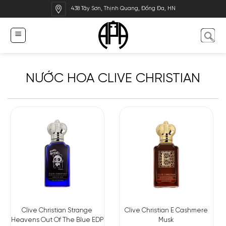
Bỏ
438 Tây Sơn, Thịnh Quang, Đống Đa, HN
qua
nội
dung
NƯỚC HOA CLIVE CHRISTIAN
Clive Christian Strange
Clive Christian E Cashmere
Heavens Out Of The Blue EDP
Musk