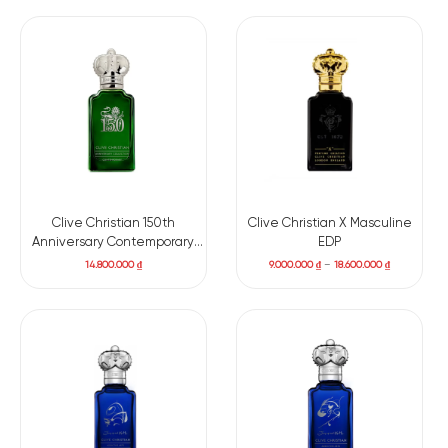
Clive Christian 150th
Clive Christian X Masculine
Anniversary Contemporary
EDP
Limited Edition
14.800.000
₫
9.000.000
₫
–
18.600.000
₫