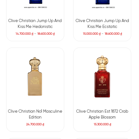
Clive Christian Jump Up And
Clive Christian Jump Up And
Kiss Me Hedonistic
Kiss Me Ecstatic
14.700.000
₫
–
18.600.000
₫
15.000.000
₫
–
18.600.000
₫
Clive Christian No1 Masculine
Clive Christian Est 1872 Crab
Edition
Apple Blossom
24.700.000
₫
15.300.000
₫