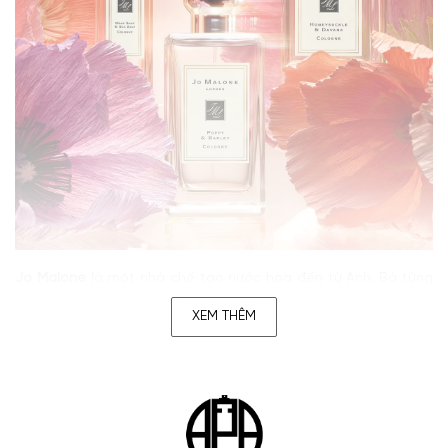
Jo Malone
là một nhà chế tạo nước hoa đến từ Anh. Bà từng
là một người kinh doanh hoa tươi. Niềm yêu thích suốt đời của
XEM THÊM
bà là tất cả những thứ có mùi thơm bắt đầu từ khi còn nhỏ.
“Nước hoa đầu tiên” mà Jo Malone tạo ra là từ những bông
hoa trong vườn và xà phòng. Công việc kinh doanh của bà
bắt đầu khởi sắc khi bà sản xuất dầu tắm để làm quà cảm ơn
cho khách hàng. Chúng bỗng nhận được nhiều yêu cầu đặt
hàng lại. Điều này đã đánh dấu bước chuyển mình sang thị