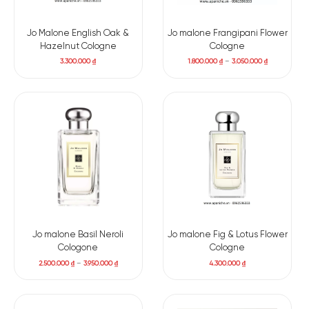
Jo Malone English Oak &
Jo malone Frangipani Flower
Hazelnut Cologne
Cologne
3.300.000
₫
1.800.000
₫
–
3.050.000
₫
Jo malone Basil Neroli
Jo malone Fig & Lotus Flower
Cologone
Cologne
2.500.000
₫
–
3.950.000
₫
4.300.000
₫