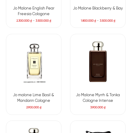
Jo Malone English Pear
Jo Malone Blackberry & Bay
Freesia Cologone
2.300.000
₫
–
3.500.000
₫
1.800.000
₫
–
3.500.000
₫
Jo malone Lime Basil &
Jo Malone Myrrh & Tonka
Mandarin Cologne
Cologne Intense
2.900.000
₫
3.900.000
₫