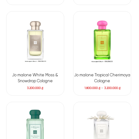
Jo malone White Moss &
Jo malone Tropical Cherimoya
Snowdrop Cologne
Cologne
3.200.000
₫
1.800.000
₫
–
3.200.000
₫