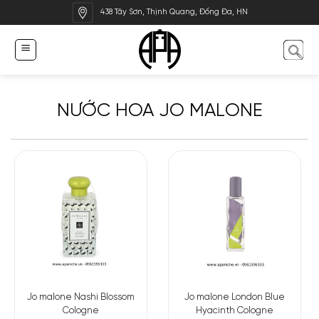
Bỏ
438 Tây Sơn, Thịnh Quang, Đống Đa, HN
qua
nội
dung
NƯỚC HOA JO MALONE
Jo malone Nashi Blossom
Jo malone London Blue
Cologne
Hyacinth Cologne