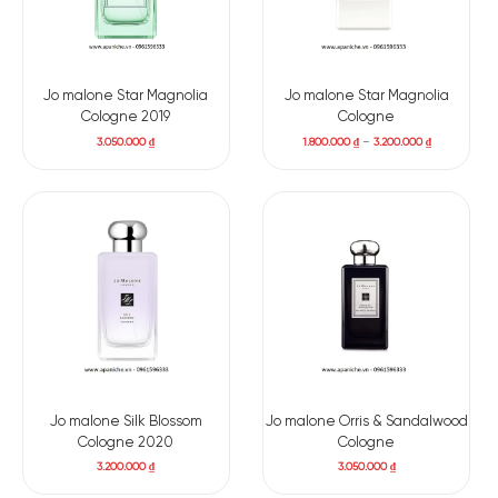
Jo malone Star Magnolia
Jo malone Star Magnolia
Cologne 2019
Cologne
3.050.000
₫
1.800.000
₫
–
3.200.000
₫
Jo malone Silk Blossom
Jo malone Orris & Sandalwood
Cologne 2020
Cologne
3.200.000
₫
3.050.000
₫