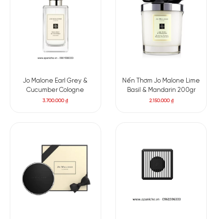
Jo Malone Earl Grey &
Nến Thơm Jo Malone Lime
Cucumber Cologne
Basil & Mandarin 200gr
3.700.000
₫
2.150.000
₫