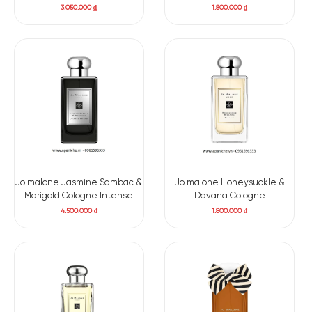
3.050.000
₫
1.800.000
₫
Jo malone Jasmine Sambac &
Jo malone Honeysuckle &
Marigold Cologne Intense
Davana Cologne
4.500.000
₫
1.800.000
₫