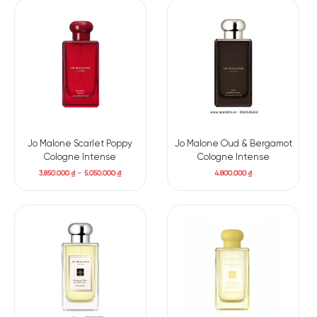
Jo Malone Scarlet Poppy
Jo Malone Oud & Bergamot
Cologne Intense
Cologne Intense
3.850.000
₫
–
5.050.000
₫
4.800.000
₫