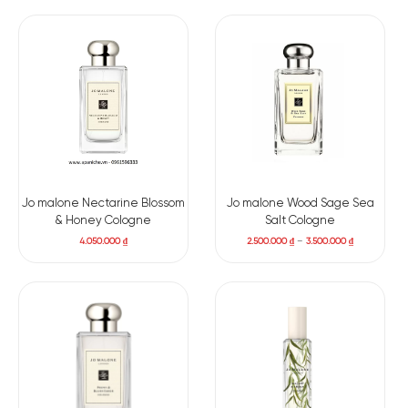
Jo malone Nectarine Blossom
Jo malone Wood Sage Sea
& Honey Cologne
Salt Cologne
4.050.000
₫
2.500.000
₫
–
3.500.000
₫