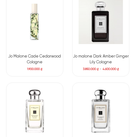
Jo Malone Cade Cedarwood
Jo malone Dark Amber Ginger
Cologne
Lily Cologne
1.900.000
₫
3.850.000
₫
–
4.600.000
₫