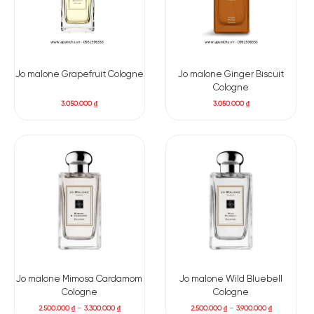
Jo malone Grapefruit Cologne
Jo malone Ginger Biscuit
Cologne
3.050.000
₫
3.050.000
₫
Jo malone Mimosa Cardamom
Jo malone Wild Bluebell
Cologne
Cologne
2.500.000
₫
–
3.300.000
₫
2.500.000
₫
–
3.900.000
₫