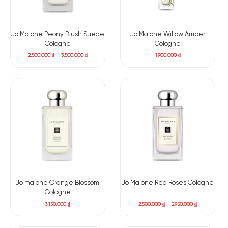
Jo Malone Peony Blush Suede
Jo Malone Willow Amber
Cologne
Cologne
2.500.000
₫
–
3.500.000
₫
1.900.000
₫
Jo malone Orange Blossom
Jo Malone Red Roses Cologne
Cologne
3.150.000
₫
2.500.000
₫
–
2.950.000
₫