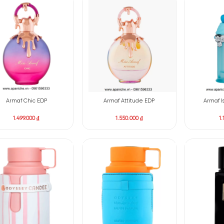
Armaf Uniq Oud Forever EDP
Armaf Club De Nuit Inten
Limited Edition
1.350.000
₫
–
2.000.000
₫
3.000.000
₫