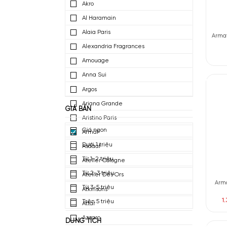
4711
Abercrombie & Fitch
Acqua Di Parma
Afnan Perfumes
Agatho Parfum
Akro
Al Haramain
Alaia Paris
Alexandria Fragrances
Amouage
Anna Sui
Argos
Ariana Grande
GIÁ BÁN
Aristino Paris