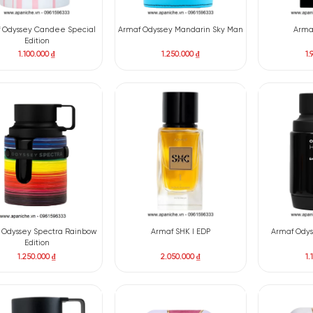
Armaf Chic EDP
Armaf Attitude EDP
1.499.000
₫
1.550.000
₫
Armaf Odyssey Candee Special
Armaf Odyssey Mandarin S
Edition
1.100.000
₫
1.250.000
₫