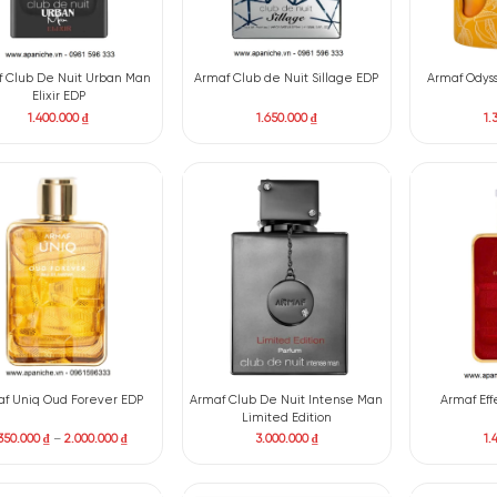
Armaf Club De Nuit Urban Man
Armaf Club de Nuit Sillag
Elixir EDP
1.400.000
₫
1.650.000
₫