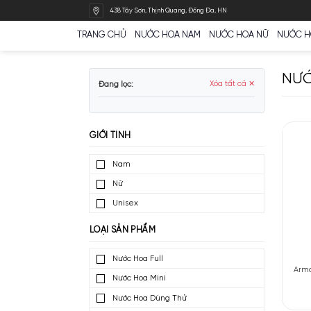
Bỏ
438 Tây Sơn, Thịnh Quang, Đống Đa, HN
qua
nội
TRANG CHỦ
NƯỚC HOA NAM
NƯỚC HOA N
dung
Đang lọc:
Xóa tất cả ✕
GIỚI TÍNH
Nam
Nữ
Unisex
LOẠI SẢN PHẨM
Nước Hoa Full