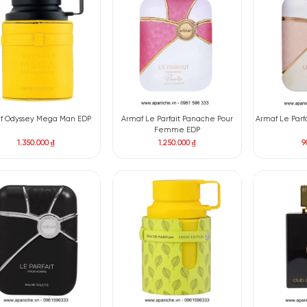
Armaf Odyssey Spectra Rainbow
Armaf SHK I EDP
Edition
1.250.000
₫
2.050.000
₫