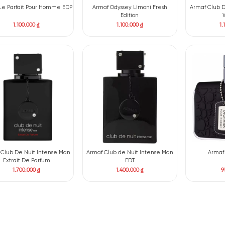
Armaf Odyssey Mega Man EDP
Armaf Le Parfait Panache
Femme EDP
1.350.000
₫
1.250.000
₫