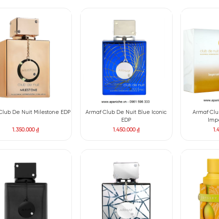
Armaf Club de Nuit Bling EDP
Armaf Club De Nuit Lionhe
EDP
1.900.000
₫
1.900.000
₫
Armaf Club De Nuit Milestone EDP
Armaf Club De Nuit Blue I
EDP
1.350.000
₫
1.450.000
₫