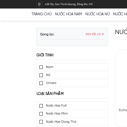
Bỏ
438 Tây Sơn, Thịnh Quang, Đống Đa, HN
qua
nội
TRANG CHỦ
NƯỚC HOA NAM
NƯỚC HOA N
dung
Đang lọc:
Xóa tất cả ✕
GIỚI TÍNH
Nam
Nữ
Unisex
LOẠI SẢN PHẨM
Nước Hoa Full