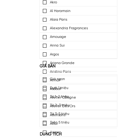
4711
Abercrombie & Fitch
Acqua Di Parma
Afnan Perfumes
Agatho Parfum
Akro
Al Haramain
Alaia Paris
Alexandria Fragrances
Amouage
Anna Sui
Argos
Ariana Grande
GIÁ BÁN
Aristino Paris