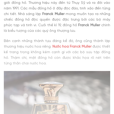
giới đồng hồ. Thương hiệu này đến từ Thụy Sỹ và ra đời vào
năm 1991. Các mẫu đồng hồ ở đây độc đáo, tinh xảo đến từng
chi tiết. Nhà sáng lập
Franck Muller
mong muốn
tạo ra những
chiếc đồng hồ độc quyền được đặc trưng bởi các bộ máy
phức tạp và tinh vi. Cuối thế kỉ 19, đồng hồ
Franck Muller
chính
là biểu tượng của các quý ông thượng lưu.
Bên cạnh những thành tựu đáng kể đó, ông
cũng thành lập
thương hiệu nước hoa riêng.
Nước hoa Franck Muller
được thiết
kế trang trọng không kém cạnh gì với các bộ sưu tập đồng
hồ. Thậm chí, mặt đồng hồ còn được khắc họa rõ nét trên
từng thân chai nước hoa.