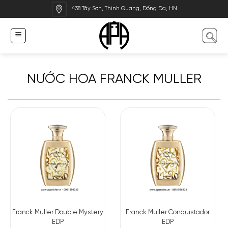
Bỏ
438 Tây Sơn, Thịnh Quang, Đống Đa, HN
qua
nội
dung
NƯỚC HOA FRANCK MULLER
Franck Muller Double Mystery
Franck Muller Conquistador
EDP
EDP