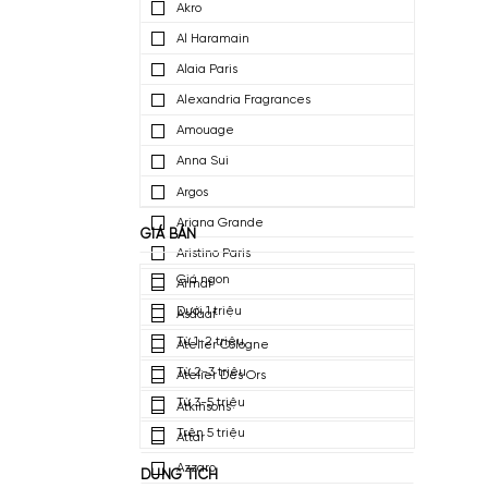
4711
Abercrombie & Fitch
Acqua Di Parma
Afnan Perfumes
Agatho Parfum
Akro
Al Haramain
Alaia Paris
Alexandria Fragrances
Amouage
Anna Sui
Argos
Ariana Grande
GIÁ BÁN
Aristino Paris