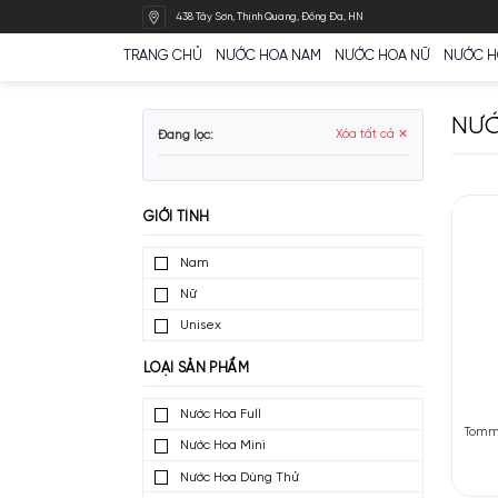
Bỏ
438 Tây Sơn, Thịnh Quang, Đống Đa, HN
qua
nội
TRANG CHỦ
NƯỚC HOA NAM
NƯỚC HOA N
dung
Đang lọc:
Xóa tất cả ✕
GIỚI TÍNH
Nam
Nữ
Unisex
LOẠI SẢN PHẨM
Nước Hoa Full