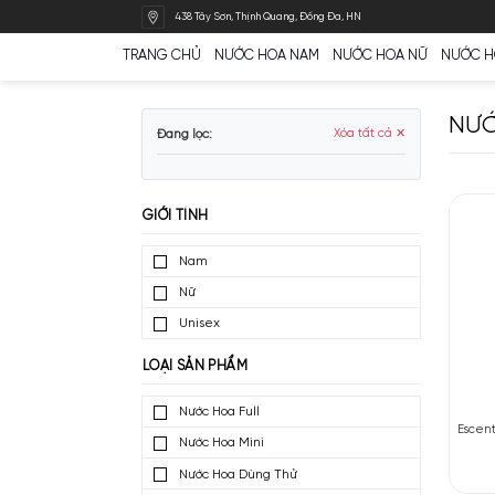
Bỏ
438 Tây Sơn, Thịnh Quang, Đống Đa, HN
qua
nội
TRANG CHỦ
NƯỚC HOA NAM
NƯỚC HOA N
dung
Đang lọc:
Xóa tất cả ✕
GIỚI TÍNH
Nam
Nữ
Unisex
LOẠI SẢN PHẨM
Nước Hoa Full