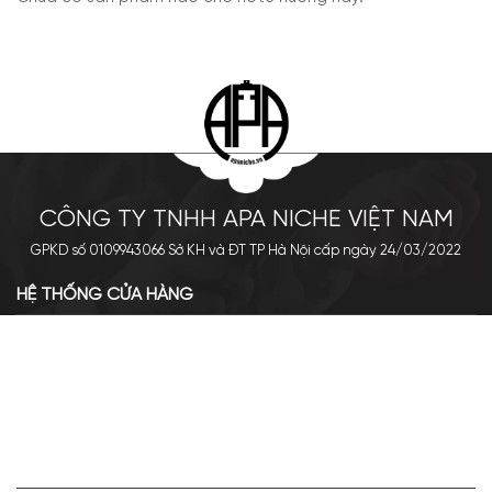
CÔNG TY TNHH APA NICHE VIỆT NAM
GPKD số 0109943066 Sở KH và ĐT TP Hà Nội cấp ngày 24/03/2022
HỆ THỐNG CỬA HÀNG
Cơ sở chính: 438 Tây Sơn - Đống Đa - Hà Nội
Hotline: 0961.596.333
Chi nhánh: Số 05, Lô OC 5-2, KĐT Shining City, Sơn La
Hotline: 085.90.66666
VỀ APA NICHE