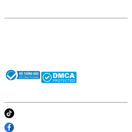
HỖ TRỢ KHÁCH HÀNG
Hotline: 0961596333
Hỗ trợ: hotro@apaniche.vn
Hướng dẫn sử dụng nước hoa
Câu hỏi thường gặp
Tác giả
KẾT NỐI CHÚNG TÔI
Ánh Apa Niche
Apa Niche