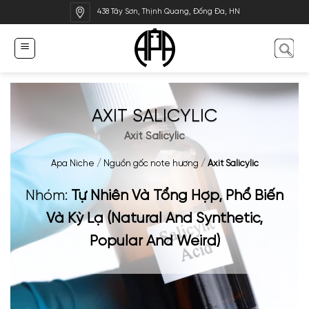
Bỏ
438 Tây Sơn, Thịnh Quang, Đống Đa, HN
qua
nội
dung
AXIT SALICYLIC
Axit Salicylic
Apa Niche
/
Nguồn gốc note hương
/
Axit Salicylic
Nhóm:
Tự Nhiên Và Tổng Hợp, Phổ Biến
Và Kỳ Lạ (Natural And Synthetic,
Popular And Weird)