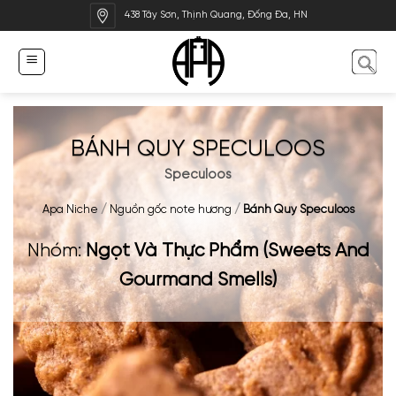
Bỏ
438 Tây Sơn, Thịnh Quang, Đống Đa, HN
qua
nội
dung
BÁNH QUY SPECULOOS
Speculoos
Apa Niche
/
Nguồn gốc note hương
/
Bánh Quy Speculoos
Nhóm:
Ngọt Và Thực Phẩm (Sweets And
Gourmand Smells)