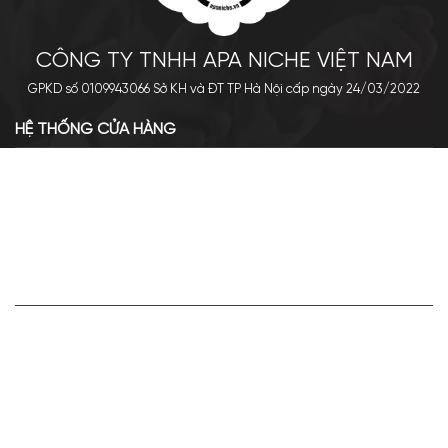
CÔNG TY TNHH APA NICHE VIỆT NAM
GPKD số 0109943066 Sở KH và ĐT TP Hà Nội cấp ngày 24/03/2022
HỆ THỐNG CỬA HÀNG
Cơ sở chính: 438 Tây Sơn - Đống Đa - Hà Nội
Hotline: 0961.596.333
Chi nhánh: Số 05, Lô OC 5-2, KĐT Shining City, Sơn La
Hotline: 085.90.66666
VỀ APA NICHE
Giới thiệu về Apa Niche
Tuyển dụng
Điều khoản sử dụng
Hoạt động của doanh nghiệp