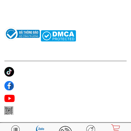
Hướng dẫn sử dụng nước hoa
Câu hỏi thường gặp
Tác giả
KẾT NỐI CHÚNG TÔI
Ánh Apa Niche
Apa Niche
Apa Niche Nước Hoa Hàng Hiệu
Zalo Apa Niche