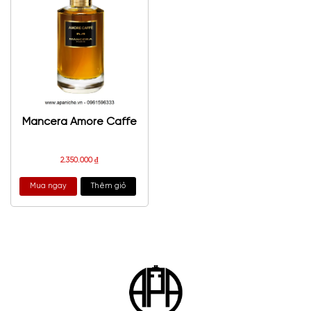
Mancera Amore Caffe
2.350.000
₫
Mua ngay
Thêm giỏ