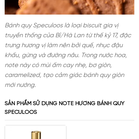
Bánh quy Speculoos là loại biscuit gia vị
truyền thống của Bỉ/Hà Lan từ thế kỷ 17, đặc
trưng hương vị làm nên bởi quế, nhục đậu
khấu, gừng và đường nâu. Trong nước hoa,
note này có mùi ấm cay nhẹ, bơ giòn,
caramelized, tạo cảm giác bánh quy giòn
mới nướng.
SẢN PHẨM SỬ DỤNG NOTE HƯƠNG BÁNH QUY
SPECULOOS