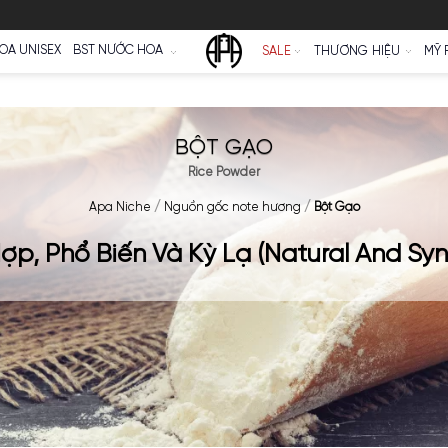
Ữ
NƯỚC HOA UNISEX
BST NƯỚC HOA
SALE
BỘT GẠO
Rice Powder
Apa Niche
/
Nguồn gốc note hương
/
ổng Hợp, Phổ Biến Và Kỳ Lạ (Natu