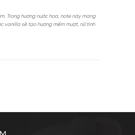
giống mùi giấy thơm. Trong hương nước hoa, note
an, osmanthus hoặc vanilla sẽ tạo hương mềm mượt