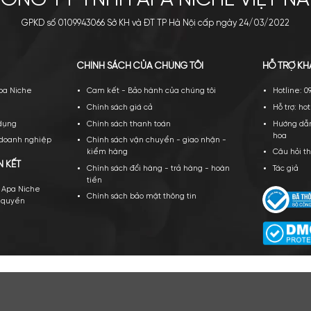
CÔNG TY TNHH APA NICH
GPKD số 0109943066 Sở KH và ĐT TP Hà Nội cấ
PA NICHE
CHÍNH SÁCH CỦA CHÚNG TÔI
ới thiệu về Apa Niche
Cam kết - Bảo hành của chúng tôi
yển dụng
Chính sách giá cả
ều khoản sử dụng
Chính sách thanh toán
ạt động của doanh nghiệp
Chính sách vận chuyển - giao nhậ
kiểm hàng
TÁC VÀ LIÊN KẾT
Chính sách đổi hàng - trả hàng - 