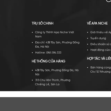
TRỤ SỞ CHÍNH
VỀ A
Công ty TNHH Apa Niche Việt
Gi
Nam
Tu
Địa chỉ: 438 Tây Sơn, Phường Đống
Đi
Đa, Hà Nội
Ho
Hotline: 0961.596.333
HỢP 