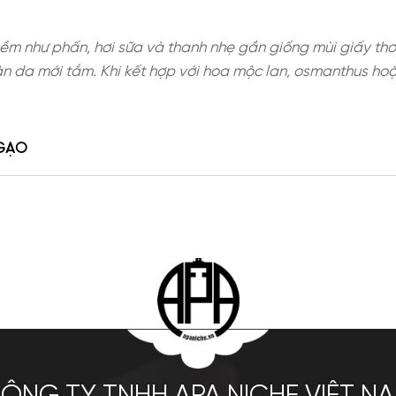
ền mịn, mềm như phấn, hơi sữa và thanh nhẹ gần 
ên như làn da mới tắm. Khi kết hợp với hoa mộc l
NG BỘT GẠO