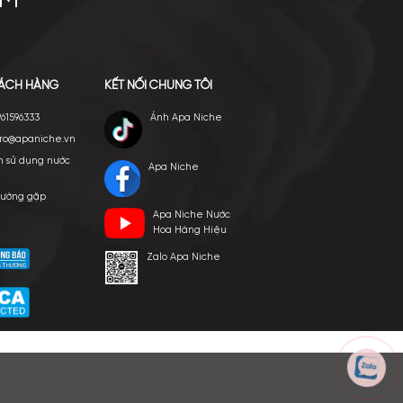
E VIỆT NAM
p ngày 24/03/2022
HỖ TRỢ KHÁCH HÀNG
KẾT NỐI CHÚNG TÔI
Hotline: 0961596333
Ánh Apa Nich
Hỗ trợ: hotro@apaniche.vn
Hướng dẫn sử dụng nước
Apa Niche
hoa
n -
Câu hỏi thường gặp
Apa Niche Nư
hoàn
Tác giả