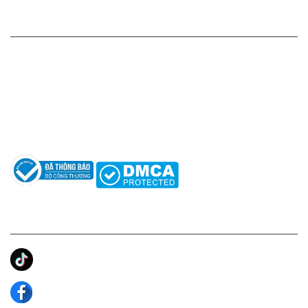
HỖ TRỢ KHÁCH HÀNG
Hotline: 0961596333
Hỗ trợ: hotro@apaniche.vn
Hướng dẫn sử dụng nước hoa
Câu hỏi thường gặp
Tác giả
KẾT NỐI CHÚNG TÔI
Ánh Apa Niche
Apa Niche