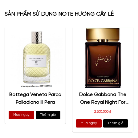
SẢN PHẨM SỬ DỤNG NOTE HƯƠNG CÂY LÊ
Bottega Veneta Parco
Dolce Gabbana The
Palladiano III Pera
One Royal Night For
Men EDP
2.200.000
₫
Mua ngay
Thêm giỏ
Mua ngay
Thêm giỏ