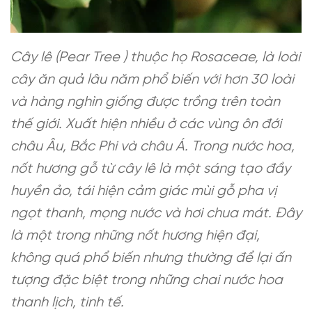
Cây lê (Pear Tree ) thuộc họ Rosaceae, là loài
cây ăn quả lâu năm phổ biến với hơn 30 loài
và hàng nghìn giống được trồng trên toàn
thế giới. Xuất hiện nhiều ở các vùng ôn đới
châu Âu, Bắc Phi và châu Á. Trong nước hoa,
nốt hương gỗ từ cây lê là một sáng tạo đầy
huyền ảo, tái hiện cảm giác mùi gỗ pha vị
ngọt thanh, mọng nước và hơi chua mát. Đây
là một trong những nốt hương hiện đại,
không quá phổ biến nhưng thường để lại ấn
tượng đặc biệt trong những chai nước hoa
thanh lịch, tinh tế.