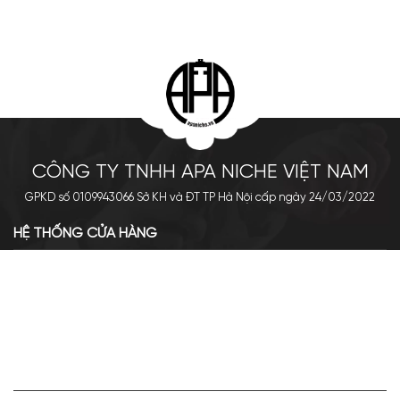
CÔNG TY TNHH APA NICHE VIỆT NAM
GPKD số 0109943066 Sở KH và ĐT TP Hà Nội cấp ngày 24/03/2022
HỆ THỐNG CỬA HÀNG
Cơ sở chính: 438 Tây Sơn - Đống Đa - Hà Nội
Hotline: 0961.596.333
Chi nhánh: Số 05, Lô OC 5-2, KĐT Shining City, Sơn La
Hotline: 085.90.66666
VỀ APA NICHE