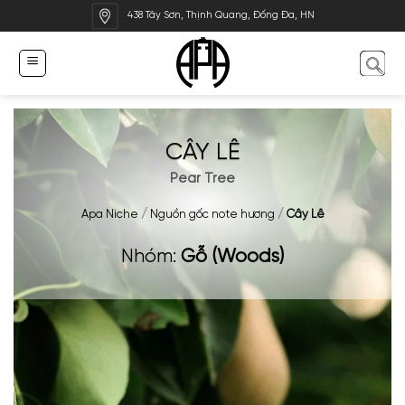
Bỏ
438 Tây Sơn, Thịnh Quang, Đống Đa, HN
qua
nội
dung
CÂY LÊ
Pear Tree
Apa Niche
/
Nguồn gốc note hương
/
Cây Lê
Nhóm:
Gỗ (Woods)