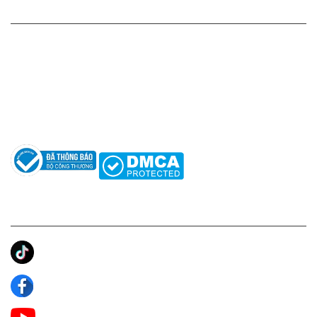
HỖ TRỢ KHÁCH HÀNG
Hotline: 0961596333
Hỗ trợ: hotro@apaniche.vn
Hướng dẫn sử dụng nước hoa
Câu hỏi thường gặp
Tác giả
KẾT NỐI CHÚNG TÔI
Ánh Apa Niche
Apa Niche
Apa Niche Nước Hoa Hàng Hiệu