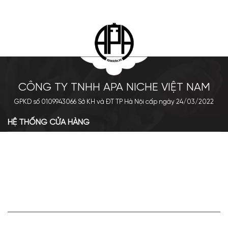
CÔNG TY TNHH APA NICHE VIỆT NAM
GPKD số 0109943066 Sở KH và ĐT TP Hà Nội cấp ngày 24/03/2022
HỆ THỐNG CỬA HÀNG
Cơ sở chính: 438 Tây Sơn - Đống Đa - Hà Nội
Hotline: 0961.596.333
Chi nhánh: Số 05, Lô OC 5-2, KĐT Shining City, Sơn La
Hotline: 085.90.66666
VỀ APA NICHE
Giới thiệu về Apa Niche