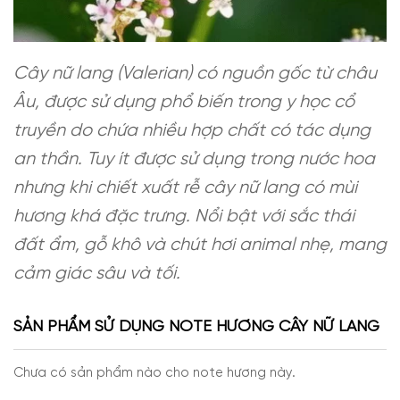
Cây nữ lang (Valerian) có nguồn gốc từ châu
Âu, được sử dụng phổ biến trong y học cổ
truyền do chứa nhiều hợp chất có tác dụng
an thần. Tuy ít được sử dụng trong nước hoa
nhưng khi chiết xuất rễ cây nữ lang có mùi
hương khá đặc trưng. Nổi bật với sắc thái
đất ẩm, gỗ khô và chút hơi animal nhẹ, mang
cảm giác sâu và tối.
SẢN PHẨM SỬ DỤNG NOTE HƯƠNG CÂY NỮ LANG
Chưa có sản phẩm nào cho note hương này.