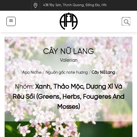
Bỏ
438 Tây Sơn, Thịnh Quang, Đống Đa, HN
qua
nội
dung
CÂY NỮ LANG
Valerian
Apa Niche
/
Nguồn gốc note hương
/
Cây Nữ Lang
Nhóm:
Xanh, Thảo Mộc, Dương Xỉ Và
Rêu Sồi (Greens, Herbs, Fougeres And
Mosses)