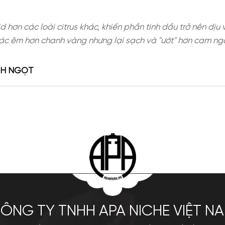
nh ít acid hơn các loài citrus khác, khiến phần ti
ng cảm giác êm hơn chanh vàng nhưng lại sạch và 
NG CHANH NGỌT