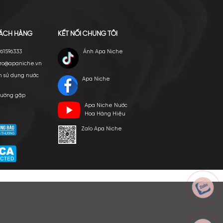
E VIỆT NAM
p ngày 24/03/2022
HỖ TRỢ KHÁCH HÀNG
KẾT NỐI CHÚNG TÔI
Hotline: 0961596333
Ánh Apa Nich
Hỗ trợ: hotro@apaniche.vn
Hướng dẫn sử dụng nước
Apa Niche
hoa
n -
Câu hỏi thường gặp
Apa Niche Nư
hoàn
Tác giả
Hoa Hàng Hiệ