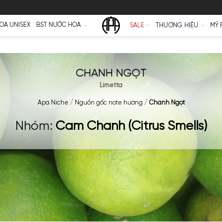
Ữ
NƯỚC HOA UNISEX
BST NƯỚC HOA
SALE
CHANH NGỌT
Limetta
Apa Niche
/
Nguồn gốc note hương
/
C
Nhóm:
Cam Chanh (Citru