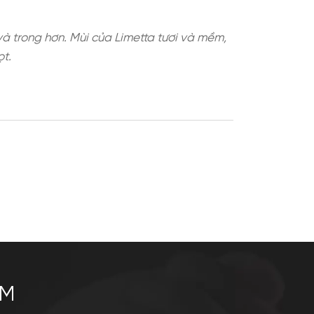
nh dầu trở nên dịu và trong hơn. Mùi của Limetta t
"ướt" hơn cam ngọt.