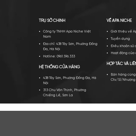
TRỤ SỞ CHÍNH
VỀ A
Công ty TNHH Apa Niche Việt
Gi
Nam
Tu
Địa chỉ: 438 Tây Sơn, Phường Đống
Đi
Đa, Hà Nội
Ho
Hotline: 0961.596.333
HỢP 
HỆ THỐNG CỬA HÀNG