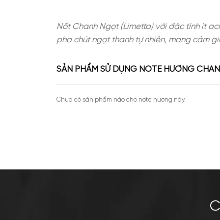
Nốt Chanh Ngọt (Limetta) với đặc tí
pha chút ngọt thanh tự nhiên, ma
SẢN PHẨM SỬ DỤNG NOTE HƯƠ
Chưa có sản phẩm nào cho note hương này.