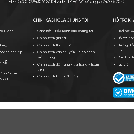
CÔNG TY TNHH APA NICH
GPKD số 0109943066 Sở KH và ĐT TP Hà Nội cấ
PA NICHE
CHÍNH SÁCH CỦA CHÚNG TÔI
ới thiệu về Apa Niche
Cam kết - Bảo hành của chúng tôi
yển dụng
Chính sách giá cả
ều khoản sử dụng
Chính sách thanh toán
ạt động của doanh nghiệp
Chính sách vận chuyển - giao nhậ
kiểm hàng
TÁC VÀ LIÊN KẾT
Chính sách đổi hàng - trả hàng - 
tiền