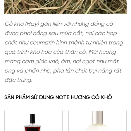
Cỏ khô (Hay) gắn liền với những đồng cỏ
được phơi nắng sau mùa cắt, nơi các hợp
chất như coumarin hình thành tự nhiên trong
quá trình khô hóa của thân cỏ. Mùi hương
mang cảm giác khô, ấm, hơi ngọt như mật
ong và phấn nhẹ, pha lẫn chút bụi nắng rất
đặc trưng.
SẢN PHẨM SỬ DỤNG NOTE HƯƠNG CỎ KHÔ