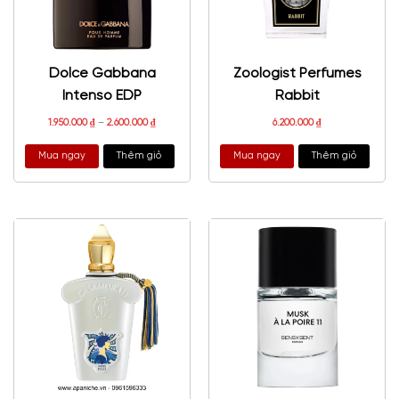
Dolce Gabbana
Zoologist Perfumes
Intenso EDP
Rabbit
1.950.000
₫
–
2.600.000
₫
6.200.000
₫
Mua ngay
Thêm giỏ
Mua ngay
Thêm giỏ