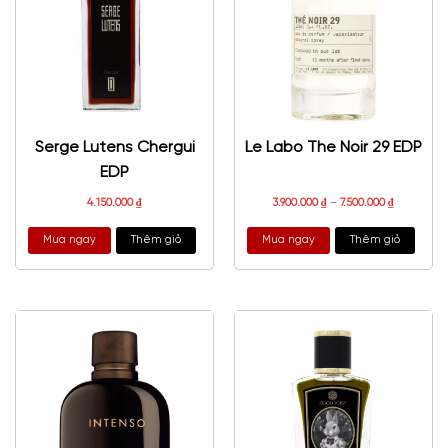
Serge Lutens Chergui
Le Labo The Noir 29 EDP
EDP
4.150.000
₫
3.900.000
₫
–
7.500.000
₫
Mua ngay
Thêm giỏ
Mua ngay
Thêm giỏ