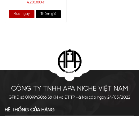
4.250.000
₫
Mua ngay
Thêm giỏ
CÔNG TY TNHH APA NICHE VIỆT NAM
GPKD số 0109943066 Sở KH và ĐT TP Hà Nội cấp ngày 24/03/2022
HỆ THỐNG CỬA HÀNG
Cơ sở chính: 438 Tây Sơn - Đống Đa - Hà Nội
Hotline: 0961.596.333