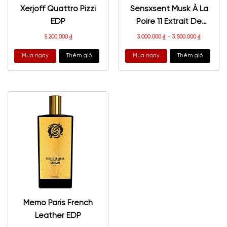
Xerjoff Quattro Pizzi
Sensxsent Musk À La
EDP
Poire 11 Extrait De
Parfum
5.200.000
₫
3.000.000
₫
–
3.500.000
₫
Mua ngay
Thêm giỏ
Mua ngay
Thêm giỏ
Memo Paris French
Leather EDP