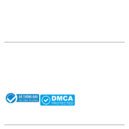
Chính sách vận chuyển - giao nhận - kiểm hàng
Chính sách đổi hàng - trả hàng - hoàn tiền
Chính sách bảo mật thông tin
HỖ TRỢ KHÁCH HÀNG
Hotline: 0961596333
Hỗ trợ: hotro@apaniche.vn
Hướng dẫn sử dụng nước hoa
Câu hỏi thường gặp
Tác giả
KẾT NỐI CHÚNG TÔI