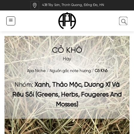
Bỏ
438 Tây Sơn, Thịnh Quang, Đống Đa, HN
qua
nội
dung
CỎ KHÔ
Hay
Apa Niche
/
Nguồn gốc note hương
/
Cỏ Khô
Nhóm:
Xanh, Thảo Mộc, Dương Xỉ Và
Rêu Sồi (Greens, Herbs, Fougeres And
Mosses)