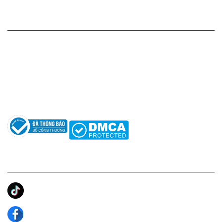
HỖ TRỢ KHÁCH HÀNG
Hotline: 0961596333
Hỗ trợ: hotro@apaniche.vn
Hướng dẫn sử dụng nước hoa
Câu hỏi thường gặp
Tác giả
KẾT NỐI CHÚNG TÔI
Ánh Apa Niche
Apa Niche