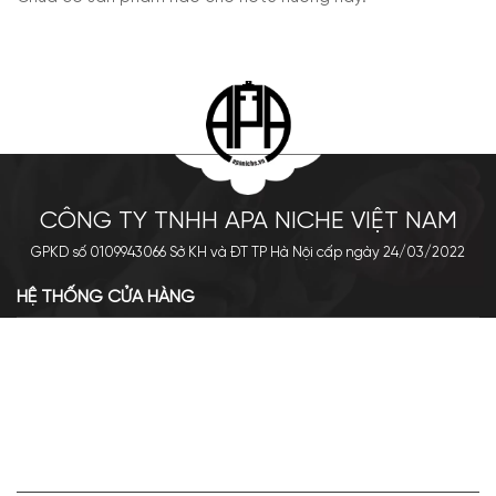
CÔNG TY TNHH APA NICHE VIỆT NAM
GPKD số 0109943066 Sở KH và ĐT TP Hà Nội cấp ngày 24/03/2022
HỆ THỐNG CỬA HÀNG
Cơ sở chính: 438 Tây Sơn - Đống Đa - Hà Nội
Hotline: 0961.596.333
Chi nhánh: Số 05, Lô OC 5-2, KĐT Shining City, Sơn La
Hotline: 085.90.66666
VỀ APA NICHE