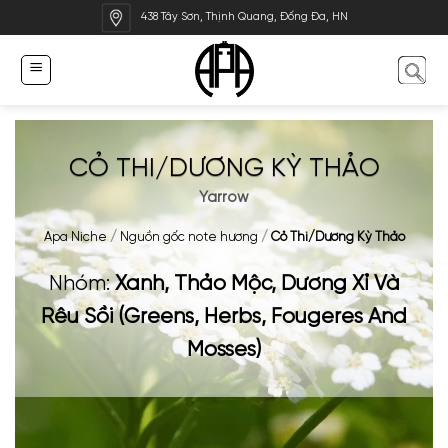
Bỏ
438 Tây Sơn, Thịnh Quang, Đống Đa, HN
qua
nội
dung
CỎ THI/DƯƠNG KỲ THẢO
Yarrow
Apa Niche
/
Nguồn gốc note hương
/
Cỏ Thi/Dương Kỳ Thảo
Nhóm:
Xanh, Thảo Mộc, Dương Xỉ Và
Rêu Sồi (Greens, Herbs, Fougeres And
Mosses)