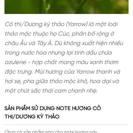
Cỏ thi/Dương kỳ thảo (Yarrow) là một loài
thảo mộc thuộc họ Cúc, phân bố rộng ở
châu Âu và Tây Á. Dù không xuất hiện nhiều
trong nước hoa nhưng lại tinh dầu chứa
azulene - hợp chất mang màu xanh thơm
đặc trưng. Mùi hương của Yarrow thanh và
hơi se, pha giữa thảo mộc khô, hoa dại và
một chút sắc thái cam chanh nhẹ.
SẢN PHẨM SỬ DỤNG NOTE HƯƠNG CỎ
THI/DƯƠNG KỲ THẢO
Chưa có sản phẩm nào cho note hương này.