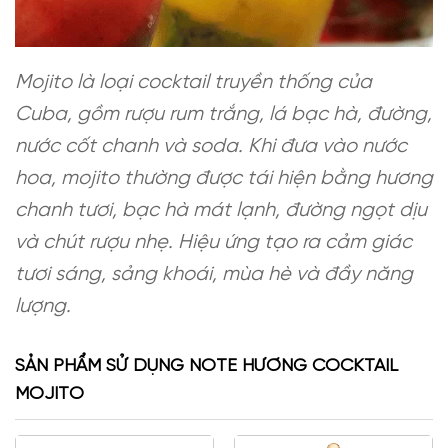
Mojito là loại cocktail truyền thống của
Cuba, gồm rượu rum trắng, lá bạc hà, đường,
nước cốt chanh và soda. Khi đưa vào nước
hoa, mojito thường được tái hiện bằng hương
chanh tươi, bạc hà mát lạnh, đường ngọt dịu
và chút rượu nhẹ. Hiệu ứng tạo ra cảm giác
tươi sáng, sảng khoái, mùa hè và đầy năng
lượng.
SẢN PHẨM SỬ DỤNG NOTE HƯƠNG COCKTAIL
MOJITO