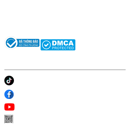
Hỗ trợ: hotro@apaniche.vn
Hướng dẫn sử dụng nước hoa
Câu hỏi thường gặp
Tác giả
KẾT NỐI CHÚNG TÔI
Ánh Apa Niche
Apa Niche
Apa Niche Nước Hoa Hàng Hiệu
Zalo Apa Niche