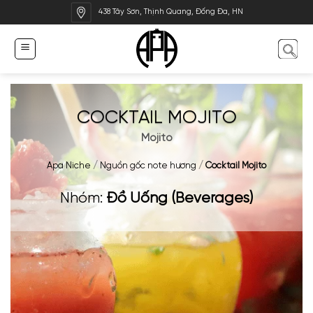
Bỏ
438 Tây Sơn, Thịnh Quang, Đống Đa, HN
qua
nội
dung
COCKTAIL MOJITO
Mojito
Apa Niche
/
Nguồn gốc note hương
/
Cocktail Mojito
Nhóm:
Đồ Uống (Beverages)