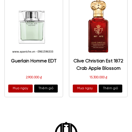
Guerlain Homme EDT
Clive Christian Est 1872
Crab Apple Blossom
2.900.000
₫
15.300.000
₫
Mua ngay
Thêm giỏ
Mua ngay
Thêm giỏ