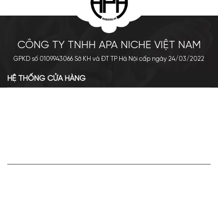
CÔNG TY TNHH APA NICHE VIỆT NAM
GPKD số 0109943066 Sở KH và ĐT TP Hà Nội cấp ngày 24/03/2022
HỆ THỐNG CỬA HÀNG
Cơ sở chính: 438 Tây Sơn - Đống Đa - Hà Nội
Hotline: 0961.596.333
Chi nhánh: Số 05, Lô OC 5-2, KĐT Shining City, Sơn La
Hotline: 085.90.66666
VỀ APA NICHE
Giới thiệu về Apa Niche
Tuyển dụng
Điều khoản sử dụng