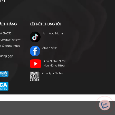
E VIỆT NAM
p ngày 24/03/2022
HỖ TRỢ KHÁCH HÀNG
KẾT NỐI CHÚNG TÔI
Hotline: 0961596333
Ánh Apa Nich
Hỗ trợ: hotro@apaniche.vn
Hướng dẫn sử dụng nước
Apa Niche
hoa
n -
Câu hỏi thường gặp
Apa Niche Nư
hoàn
Tác giả