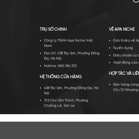
TRỤ SỞ CHÍNH
VỀ A
Công ty TNHH Apa Niche Việt
Gi
Nam
Tu
Địa chỉ: 438 Tây Sơn, Phường Đống
Đi
Đa, Hà Nội
Ho
Hotline: 0961.596.333
HỢP 