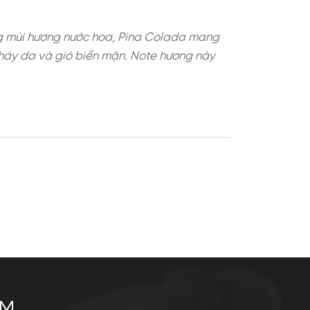
al đặc trưng. Trong mùi hương nước hoa, Pina Co
hỉ biển với nắng cháy da và gió biển mặn. Note 
al.