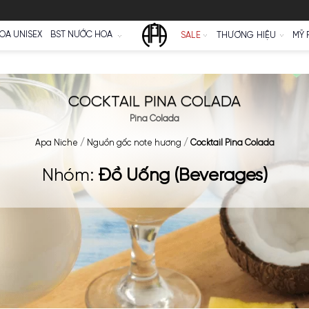
Ữ
NƯỚC HOA UNISEX
BST NƯỚC HOA
SALE
COCKTAIL PINA COL
Pina Colada
Apa Niche
/
Nguồn gốc note hương
/
Cockta
Nhóm:
Đồ Uống (Beve