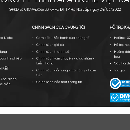
CÔNG TY TNHH APA NICH
GPKD số 0109943066 Sở KH và ĐT TP Hà Nội cấ
PA NICHE
CHÍNH SÁCH CỦA CHÚNG TÔI
ới thiệu về Apa Niche
Cam kết - Bảo hành của chúng tôi
yển dụng
Chính sách giá cả
ều khoản sử dụng
Chính sách thanh toán
ạt động của doanh nghiệp
Chính sách vận chuyển - giao nhậ
kiểm hàng
TÁC VÀ LIÊN KẾT
Chính sách đổi hàng - trả hàng - 