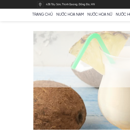
Bỏ
438 Tây Sơn, Thịnh Quang, Đống Đa, HN
qua
nội
TRANG CHỦ
NƯỚC HOA NAM
NƯỚC HOA N
dung