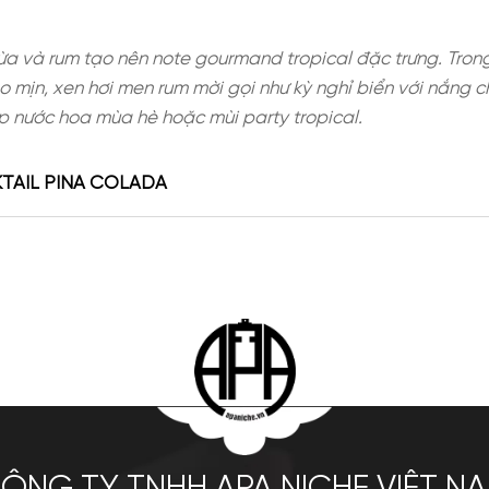
ớc cốt dừa và rum tạo nên note gourmand tropic
 dừa béo mịn, xen hơi men rum mời gọi như kỳ ng
ng, phù hợp nước hoa mùa hè hoặc mùi party tropic
G COCKTAIL PINA COLADA