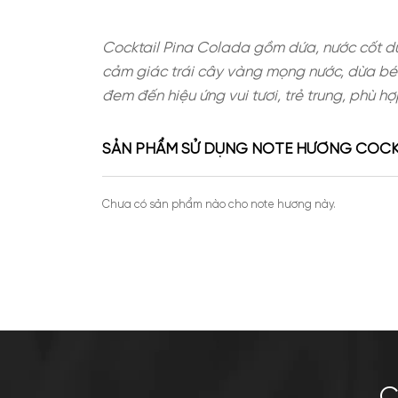
Cocktail Pina Colada gồm dứa, nư
cảm giác trái cây vàng mọng nước,
đem đến hiệu ứng vui tươi, trẻ tru
SẢN PHẨM SỬ DỤNG NOTE HƯƠN
Chưa có sản phẩm nào cho note hương này.