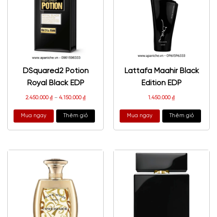
DSquared2 Potion
Lattafa Maahir Black
Royal Black EDP
Edition EDP
2.450.000
₫
–
4.150.000
₫
1.450.000
₫
Mua ngay
Thêm giỏ
Mua ngay
Thêm giỏ