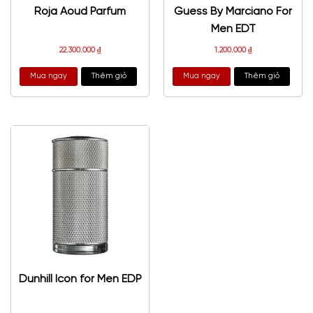
Roja Aoud Parfum
Guess By Marciano For
Men EDT
22.300.000
₫
1.200.000
₫
Mua ngay
Thêm giỏ
Mua ngay
Thêm giỏ
Dunhill Icon for Men EDP