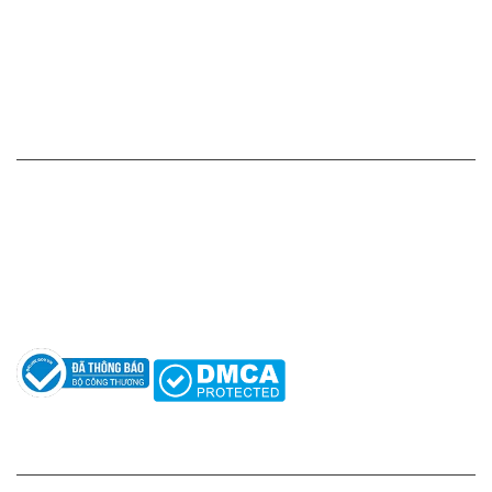
Chính sách vận chuyển - giao nhận - kiểm hàng
Chính sách đổi hàng - trả hàng - hoàn tiền
Chính sách bảo mật thông tin
HỖ TRỢ KHÁCH HÀNG
Hotline: 0961596333
Hỗ trợ: hotro@apaniche.vn
Hướng dẫn sử dụng nước hoa
Câu hỏi thường gặp
Tác giả
KẾT NỐI CHÚNG TÔI