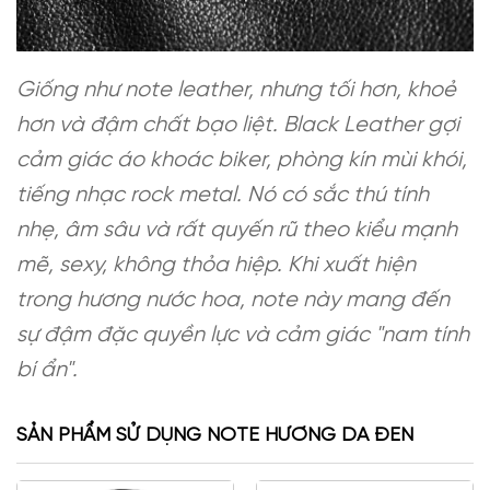
Giống như note leather, nhưng tối hơn, khoẻ
hơn và đậm chất bạo liệt. Black Leather gợi
cảm giác áo khoác biker, phòng kín mùi khói,
tiếng nhạc rock metal. Nó có sắc thú tính
nhẹ, âm sâu và rất quyến rũ theo kiểu mạnh
mẽ, sexy, không thỏa hiệp. Khi xuất hiện
trong hương nước hoa, note này mang đến
sự đậm đặc quyền lực và cảm giác "nam tính
bí ẩn".
SẢN PHẨM SỬ DỤNG NOTE HƯƠNG DA ĐEN