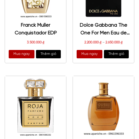
Franck Muller
Dolce Gabbana The
Conquistador EDP
One For Men Eau de
Parfum Intense
3.500.000
₫
2.200.000
₫
–
2.650.000
₫
Mua ngay
Thêm giỏ
Mua ngay
Thêm giỏ