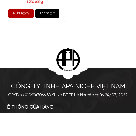
1.700.000
₫
Mua ngay
Thêm giỏ
CÔNG TY TNHH APA NICHE VIỆT NAM
GPKD số 0109943066 Sở KH và ĐT TP Hà Nội cấp ngày 24/03/2022
HỆ THỐNG CỬA HÀNG
Cơ sở chính: 438 Tây Sơn - Đống Đa - Hà Nội
Hotline: 0961.596.333