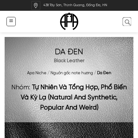
Bỏ
438 Tây Sơn, Thịnh Quang, Đống Đa, HN
qua
nội
dung
DA ĐEN
Black Leather
Apa Niche
/
Nguồn gốc note hương
/
Da Đen
Nhóm:
Tự Nhiên Và Tổng Hợp, Phổ Biến
Và Kỳ Lạ (Natural And Synthetic,
Popular And Weird)