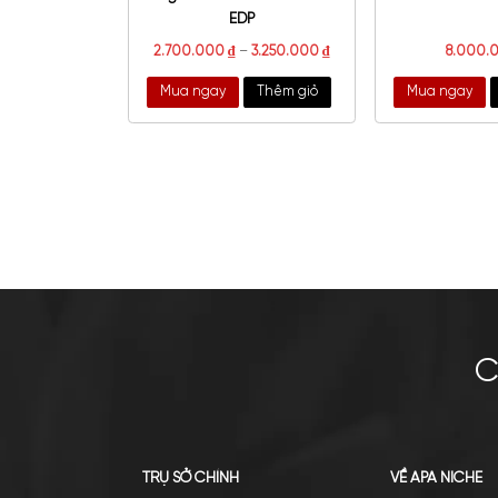
Bvlgari Man Terrae Essence
EDP
2.700.000
₫
–
3.250.000
₫
Mua ngay
Thêm giỏ
Mu