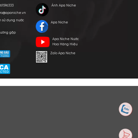
E VIỆT NAM
p ngày 24/03/2022
HỖ TRỢ KHÁCH HÀNG
KẾT NỐI CHÚNG TÔI
Hotline: 0961596333
Ánh Apa Nich
Hỗ trợ: hotro@apaniche.vn
Hướng dẫn sử dụng nước
Apa Niche
hoa
n -
Câu hỏi thường gặp
Apa Niche Nư
hoàn
Tác giả
Hoa Hàng Hiệ
Zalo Apa Niche