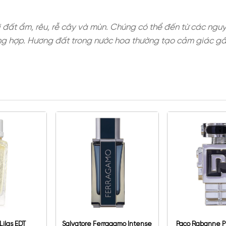
g gợi mùi đất ẩm, rêu, rễ cây và mùn. Chúng có th
hân tử tổng hợp. Hương đất trong nước hoa thườn
NG ĐẤT