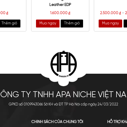
Cartier Pur Lilas EDT
Salvatore Ferragamo Intense
Leather EDP
8.000.000
₫
1.600.000
₫
a ngay
Thêm giỏ
Mua ngay
Thêm giỏ