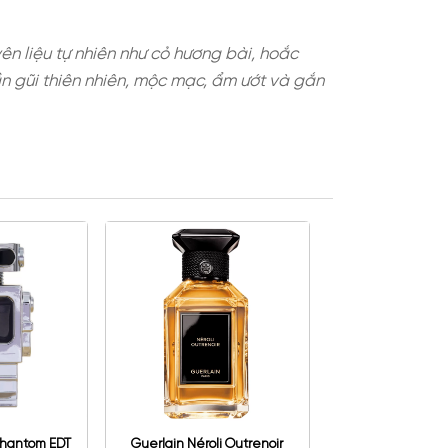
ể đến từ các nguyên liệu tự nhiên như cỏ hương bà
g tạo cảm giác gần gũi thiên nhiên, mộc mạc, ẩm 