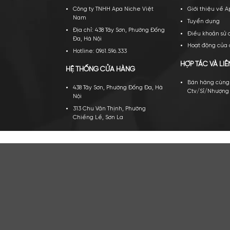
TRỤ SỞ CHÍNH
VỀ A
Công ty TNHH Apa Niche Việt
Gi
Nam
Tu
Địa chỉ: 438 Tây Sơn, Phường Đống
Đi
Đa, Hà Nội
Ho
Hotline: 0961.596.333
HỢP 
HỆ THỐNG CỬA HÀNG
Bá
438 Tây Sơn, Phường Đống Đa, Hà
Ct