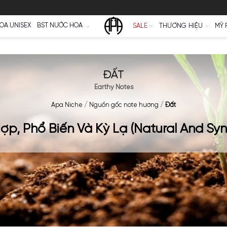
Ữ
NƯỚC HOA UNISEX
BST NƯỚC HOA
SALE
ĐẤT
Earthy Notes
Apa Niche
/
Nguồn gốc note hương
ổng Hợp, Phổ Biến Và Kỳ Lạ (Natu