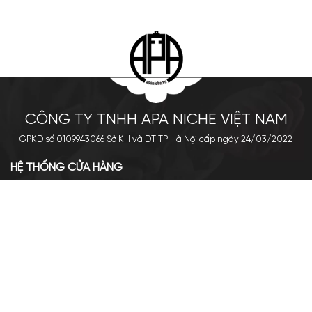
CÔNG TY TNHH APA NICHE VIỆT NAM
GPKD số 0109943066 Sở KH và ĐT TP Hà Nội cấp ngày 24/03/2022
HỆ THỐNG CỬA HÀNG
Cơ sở chính: 438 Tây Sơn - Đống Đa - Hà Nội
Hotline: 0961.596.333
Chi nhánh: Số 05, Lô OC 5-2, KĐT Shining City, Sơn La
Hotline: 085.90.66666
VỀ APA NICHE
Giới thiệu về Apa Niche