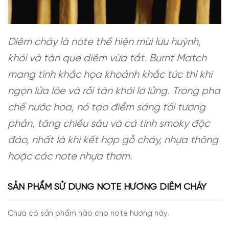
Diêm cháy là note thể hiện mùi lưu huỳnh,
khói và tàn que diêm vừa tắt. Burnt Match
mang tính khắc họa khoảnh khắc tức thì khi
ngọn lửa lóe và rồi tàn khói lơ lửng. Trong pha
chế nước hoa, nó tạo điểm sáng tối tương
phản, tăng chiều sâu và cá tính smoky độc
đáo, nhất là khi kết hợp gỗ cháy, nhựa thông
hoặc các note nhựa thơm.
SẢN PHẨM SỬ DỤNG NOTE HƯƠNG DIÊM CHÁY
Chưa có sản phẩm nào cho note hương này.