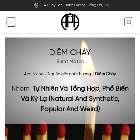
Bỏ
438 Tây Sơn, Thịnh Quang, Đống Đa, HN
qua
nội
dung
DIÊM CHÁY
Burnt Match
Apa Niche
/
Nguồn gốc note hương
/
Diêm Cháy
Nhóm:
Tự Nhiên Và Tổng Hợp, Phổ Biến
Và Kỳ Lạ (Natural And Synthetic,
Popular And Weird)