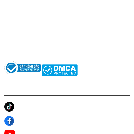
HỖ TRỢ KHÁCH HÀNG
Hotline: 0961596333
Hỗ trợ: hotro@apaniche.vn
Hướng dẫn sử dụng nước hoa
Câu hỏi thường gặp
Tác giả
KẾT NỐI CHÚNG TÔI
Ánh Apa Niche
Apa Niche
Apa Niche Nước Hoa Hàng Hiệu