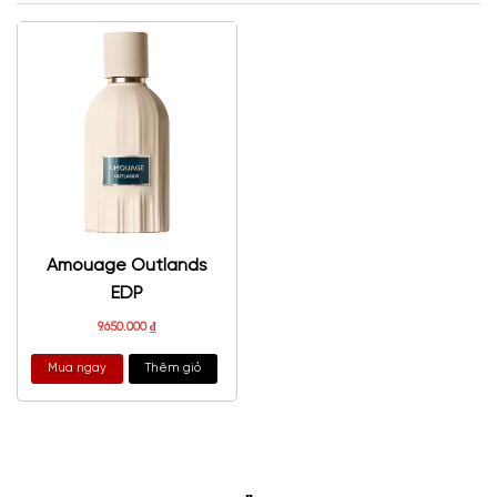
Amouage Outlands
EDP
9.650.000
₫
Mua ngay
Thêm giỏ