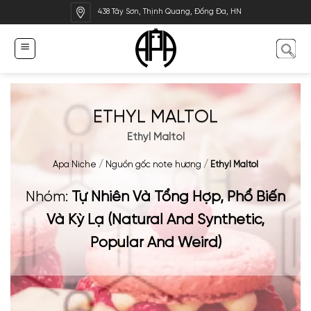
Bỏ
438 Tây Sơn, Thịnh Quang, Đống Đa, HN
qua
nội
dung
ETHYL MALTOL
Ethyl Maltol
Apa Niche
/
Nguồn gốc note hương
/
Ethyl Maltol
Nhóm:
Tự Nhiên Và Tổng Hợp, Phổ Biến
Và Kỳ Lạ (Natural And Synthetic,
Popular And Weird)