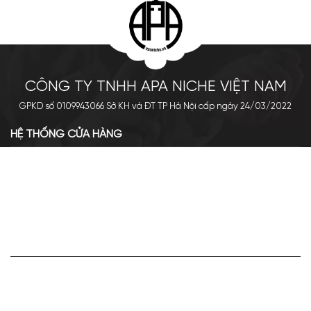
CÔNG TY TNHH APA NICHE VIỆT NAM
GPKD số 0109943066 Sở KH và ĐT TP Hà Nội cấp ngày 24/03/2022
HỆ THỐNG CỬA HÀNG
Cơ sở chính: 438 Tây Sơn - Đống Đa - Hà Nội
Hotline: 0961.596.333
Chi nhánh: Số 05, Lô OC 5-2, KĐT Shining City, Sơn La
Hotline: 085.90.66666
VỀ APA NICHE
Giới thiệu về Apa Niche
Tuyển dụng