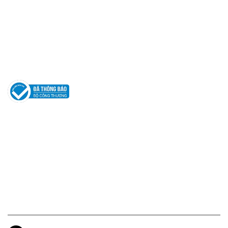
Hotline: 0961596333
Hỗ trợ: hotro@apaniche.vn
Hướng dẫn sử dụng nước hoa
Câu hỏi thường gặp
Tác giả
KẾT NỐI CHÚNG TÔI