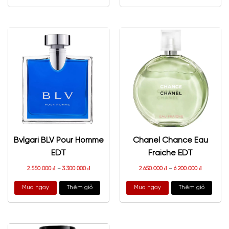
Bvlgari BLV Pour Homme
Chanel Chance Eau
EDT
Fraiche EDT
2.550.000
₫
–
3.300.000
₫
2.650.000
₫
–
6.200.000
₫
Mua ngay
Thêm giỏ
Mua ngay
Thêm giỏ