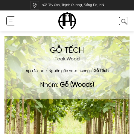
Bỏ
438 Tây Sơn, Thịnh Quang, Đống Đa, HN
qua
nội
dung
GỖ TẾCH
Teak Wood
Apa Niche
/
Nguồn gốc note hương
/
Gỗ Tếch
Nhóm:
Gỗ (Woods)