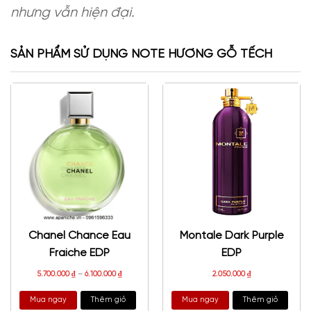
nhưng vẫn hiện đại.
SẢN PHẨM SỬ DỤNG NOTE HƯƠNG GỖ TẾCH
Chanel Chance Eau
Montale Dark Purple
Fraiche EDP
EDP
5.700.000
₫
–
6.100.000
₫
2.050.000
₫
Mua ngay
Thêm giỏ
Mua ngay
Thêm giỏ