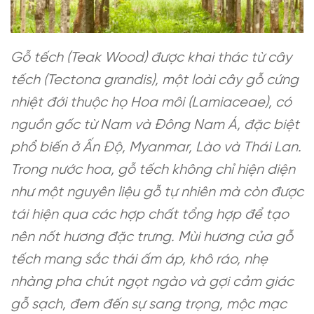
Gỗ tếch (Teak Wood) được khai thác từ cây
tếch (Tectona grandis), một loài cây gỗ cứng
nhiệt đới thuộc họ Hoa môi (Lamiaceae), có
nguồn gốc từ Nam và Đông Nam Á, đặc biệt
phổ biến ở Ấn Độ, Myanmar, Lào và Thái Lan.
Trong nước hoa, gỗ tếch không chỉ hiện diện
như một nguyên liệu gỗ tự nhiên mà còn được
tái hiện qua các hợp chất tổng hợp để tạo
nên nốt hương đặc trưng. Mùi hương của gỗ
tếch mang sắc thái ấm áp, khô ráo, nhẹ
nhàng pha chút ngọt ngào và gợi cảm giác
gỗ sạch, đem đến sự sang trọng, mộc mạc