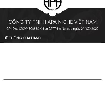
CÔNG TY TNHH APA NICHE VIỆT NAM
GPKD số 0109943066 Sở KH và ĐT TP Hà Nội cấp ngày 24/03/2022
HỆ THỐNG CỬA HÀNG
Cơ sở chính: 438 Tây Sơn - Đống Đa - Hà Nội
Hotline: 0961.596.333
Chi nhánh: Số 05, Lô OC 5-2, KĐT Shining City, Sơn La
Hotline: 085.90.66666
VỀ APA NICHE
Giới thiệu về Apa Niche
Tuyển dụng
Điều khoản sử dụng