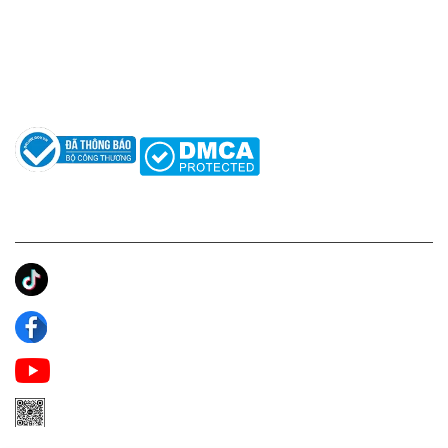
Hỗ trợ: hotro@apaniche.vn
Hướng dẫn sử dụng nước hoa
Câu hỏi thường gặp
Tác giả
KẾT NỐI CHÚNG TÔI
Ánh Apa Niche
Apa Niche
Apa Niche Nước Hoa Hàng Hiệu
Zalo Apa Niche