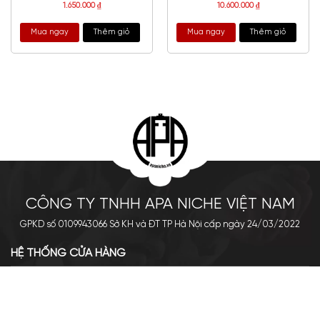
1.650.000
₫
10.600.000
₫
Mua ngay
Thêm giỏ
Mua ngay
Thêm giỏ
CÔNG TY TNHH APA NICHE VIỆT NAM
GPKD số 0109943066 Sở KH và ĐT TP Hà Nội cấp ngày 24/03/2022
HỆ THỐNG CỬA HÀNG
Cơ sở chính: 438 Tây Sơn - Đống Đa - Hà Nội
Hotline: 0961.596.333