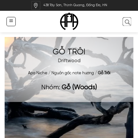
Bỏ
438 Tây Sơn, Thịnh Quang, Đống Đa, HN
qua
nội
dung
GỖ TRÔI
Driftwood
Apa Niche
/
Nguồn gốc note hương
/
Gỗ Trôi
Nhóm:
Gỗ (Woods)