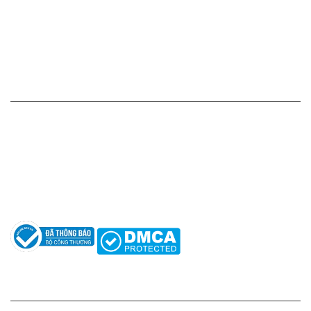
Chính sách vận chuyển - giao nhận - kiểm hàng
Chính sách đổi hàng - trả hàng - hoàn tiền
Chính sách bảo mật thông tin
HỖ TRỢ KHÁCH HÀNG
Hotline: 0961596333
Hỗ trợ: hotro@apaniche.vn
Hướng dẫn sử dụng nước hoa
Câu hỏi thường gặp
Tác giả
KẾT NỐI CHÚNG TÔI