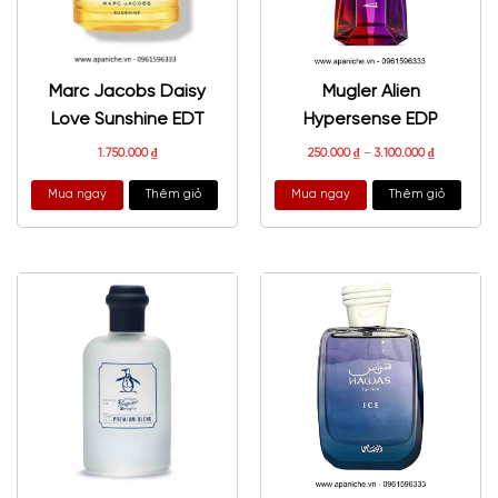
Marc Jacobs Daisy
Mugler Alien
Love Sunshine EDT
Hypersense EDP
1.750.000
₫
250.000
₫
–
3.100.000
₫
Mua ngay
Thêm giỏ
Mua ngay
Thêm giỏ