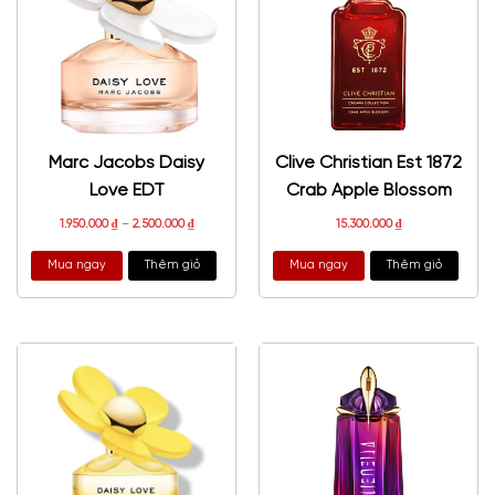
Marc Jacobs Daisy
Clive Christian Est 1872
Love EDT
Crab Apple Blossom
1.950.000
₫
–
2.500.000
₫
15.300.000
₫
Mua ngay
Thêm giỏ
Mua ngay
Thêm giỏ