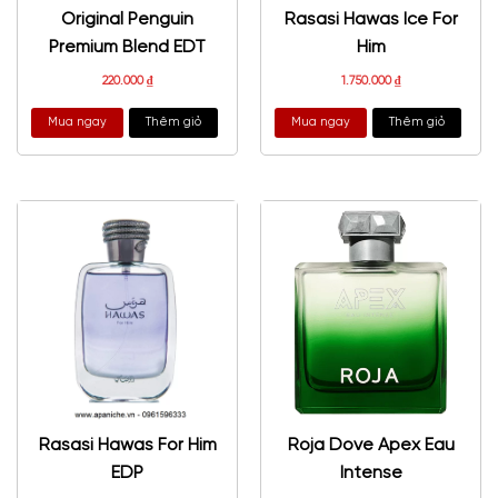
Original Penguin
Rasasi Hawas Ice For
Premium Blend EDT
Him
220.000
₫
1.750.000
₫
Mua ngay
Thêm giỏ
Mua ngay
Thêm giỏ
Rasasi Hawas For Him
Roja Dove Apex Eau
EDP
Intense