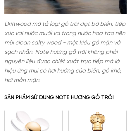
Driftwood mô tả loại gỗ trôi dạt bờ biển, tiếp
xúc với nước muối và trong nước hoa tạo nên
mùi clean salty wood - một kiểu gỗ mặn và
sạch nhẵn. Note hương gỗ trôi không phải
nguyên liệu được chiết xuất trực tiếp mà là
hiệu ứng mùi có hơi hướng của biển, gỗ khô,
hơi mằn mặn.
SẢN PHẨM SỬ DỤNG NOTE HƯƠNG GỖ TRÔI