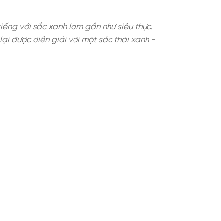
 Himalaya - nổi tiếng với sắc xanh lam gần như s
g thì Blue Poppy lại được diễn giải với một sắc th