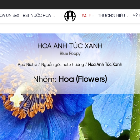
Ữ
NƯỚC HOA UNISEX
BST NƯỚC HOA
SALE
HOA ANH TÚC XA
Blue Poppy
Apa Niche
/
Nguồn gốc note hương
/
Hoa 
Nhóm:
Hoa (Flowe