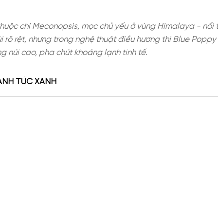
hoa hiếm thuộc chi Meconopsis, mọc chủ yếu ở vùng
g có mùi rõ rệt, nhưng trong nghệ thuật điều hươn
g khí vùng núi cao, pha chút khoáng lạnh tinh tế.
G HOA ANH TÚC XANH