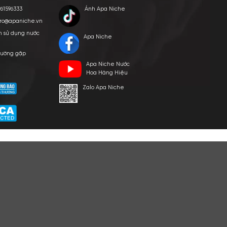
E VIỆT NAM
p ngày 24/03/2022
HỖ TRỢ KHÁCH HÀNG
KẾT NỐI CHÚNG TÔI
Hotline: 0961596333
Ánh Apa Nich
Hỗ trợ: hotro@apaniche.vn
Hướng dẫn sử dụng nước
Apa Niche
hoa
n -
Câu hỏi thường gặp
Apa Niche Nư
hoàn
Tác giả
Hoa Hàng Hiệ
Zalo Apa Niche