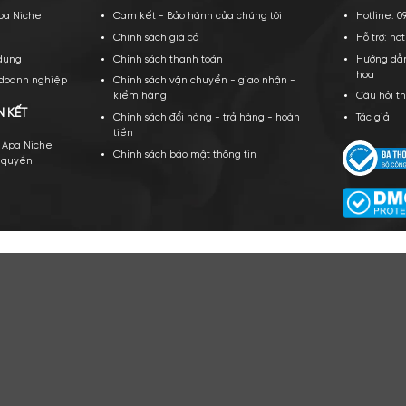
CÔNG TY TNHH APA NICH
GPKD số 0109943066 Sở KH và ĐT TP Hà Nội cấ
PA NICHE
CHÍNH SÁCH CỦA CHÚNG TÔI
ới thiệu về Apa Niche
Cam kết - Bảo hành của chúng tôi
yển dụng
Chính sách giá cả
ều khoản sử dụng
Chính sách thanh toán
ạt động của doanh nghiệp
Chính sách vận chuyển - giao nhậ
kiểm hàng
TÁC VÀ LIÊN KẾT
Chính sách đổi hàng - trả hàng - 
tiền
n hàng cùng Apa Niche
Chính sách bảo mật thông tin
v/Sỉ/Nhượng quyền