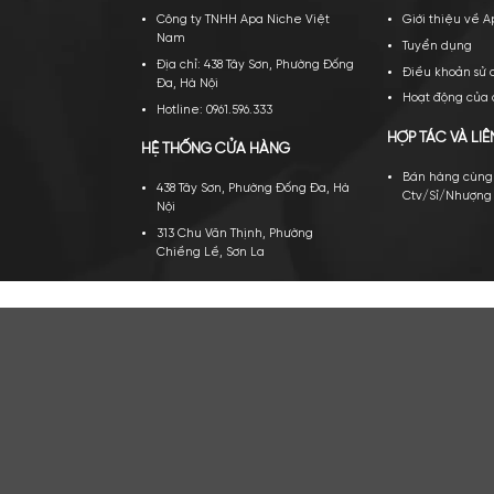
TRỤ SỞ CHÍNH
VỀ A
Công ty TNHH Apa Niche Việt
Gi
Nam
Tu
Địa chỉ: 438 Tây Sơn, Phường Đống
Đi
Đa, Hà Nội
Ho
Hotline: 0961.596.333
HỢP 
HỆ THỐNG CỬA HÀNG
Bá
438 Tây Sơn, Phường Đống Đa, Hà
Ct