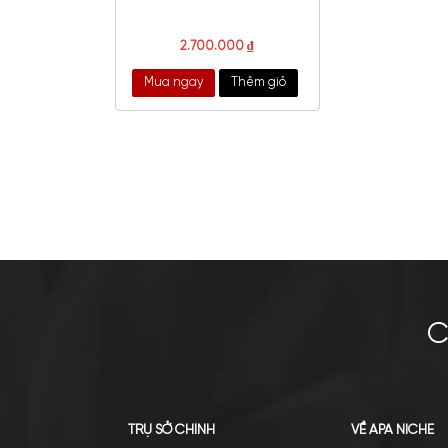
Lancome Poeme EDP
2.700.000
₫
Mua ngay
Thêm giỏ