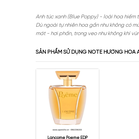
Anh túc xanh (Blue Poppy) - loài 
Dù ngoài tự nhiên hoa gần như khôn
mát - hơi phấn, trong veo như khôn
SẢN PHẨM SỬ DỤNG NOTE HƯƠN