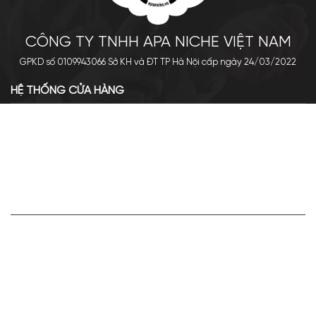
CÔNG TY TNHH APA NICHE VIỆT NAM
GPKD số 0109943066 Sở KH và ĐT TP Hà Nội cấp ngày 24/03/2022
HỆ THỐNG CỬA HÀNG
Cơ sở chính: 438 Tây Sơn - Đống Đa - Hà Nội
Hotline: 0961.596.333
Chi nhánh: Số 05, Lô OC 5-2, KĐT Shining City, Sơn La
Hotline: 085.90.66666
VỀ APA NICHE
Giới thiệu về Apa Niche
Tuyển dụng
Điều khoản sử dụng
Hoạt động của doanh nghiệp