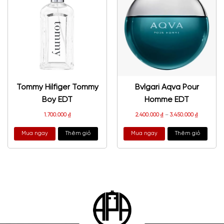
Tommy Hilfiger Tommy
Bvlgari Aqva Pour
Boy EDT
Homme EDT
1.700.000
₫
2.400.000
₫
–
3.450.000
₫
Mua ngay
Thêm giỏ
Mua ngay
Thêm giỏ