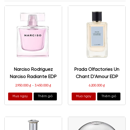
Narciso Rodriguez
Prada Olfactories Un
Narciso Radiante EDP
Chant D'Amour EDP
2.950.000
₫
–
3.450.000
₫
6.200.000
₫
Mua ngay
Thêm giỏ
Mua ngay
Thêm giỏ