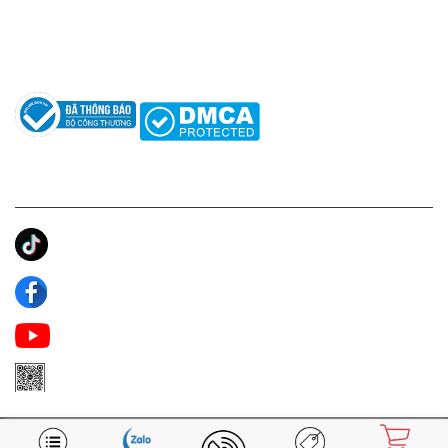
Hướng dẫn sử dụng nước hoa
Câu hỏi thường gặp
Tác giả
KẾT NỐI CHÚNG TÔI
Ánh Apa Niche
Apa Niche
Apa Niche Nước Hoa Hàng Hiệu
Zalo Apa Niche