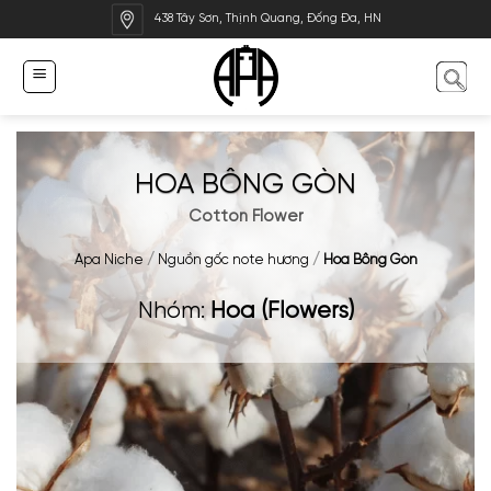
Bỏ
438 Tây Sơn, Thịnh Quang, Đống Đa, HN
qua
nội
dung
HOA BÔNG GÒN
Cotton Flower
Apa Niche
/
Nguồn gốc note hương
/
Hoa Bông Gòn
Nhóm:
Hoa (Flowers)