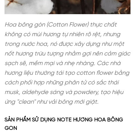
Hoa bông gòn (Cotton Flower) thực chất
không có mùi hương tự nhiên rõ rệt, nhưng
trong nước hoa, nó được xây dựng như một
nốt hương trừu tượng nhằm gợi nên cảm giác
sạch sẽ, mềm mại và nhẹ nhàng. Các nhà
hương liệu thường tái tạo cotton flower bằng
cách phối hợp những phân tử có sắc thái
musk, aldehyde sáng và powdery, tạo hiệu
ứng "clean" như vải bông mới giặt.
SẢN PHẨM SỬ DỤNG NOTE HƯƠNG HOA BÔNG
GÒN