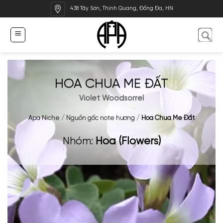
Bỏ
438 Tây Sơn, Thịnh Quang, Đống Đa, HN
qua
nội
dung
HOA CHUA ME ĐẤT
Violet Woodsorrel
Apa Niche
/
Nguồn gốc note hương
/
Hoa Chua Me Đất
Nhóm:
Hoa (Flowers)