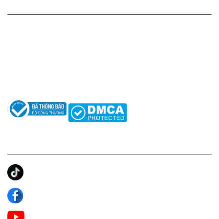
HỖ TRỢ KHÁCH HÀNG
Hotline: 0961596333
Hỗ trợ: hotro@apaniche.vn
Hướng dẫn sử dụng nước hoa
Câu hỏi thường gặp
Tác giả
KẾT NỐI CHÚNG TÔI
Ánh Apa Niche
Apa Niche
Apa Niche Nước Hoa Hàng Hiệu