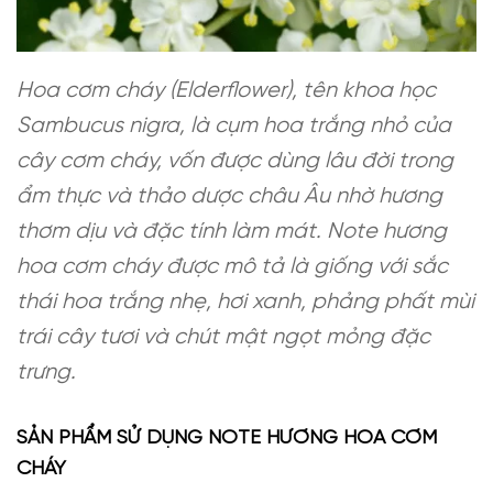
Hoa cơm cháy (Elderflower), tên khoa học
Sambucus nigra, là cụm hoa trắng nhỏ của
cây cơm cháy, vốn được dùng lâu đời trong
ẩm thực và thảo dược châu Âu nhờ hương
thơm dịu và đặc tính làm mát. Note hương
hoa cơm cháy được mô tả là giống với sắc
thái hoa trắng nhẹ, hơi xanh, phảng phất mùi
trái cây tươi và chút mật ngọt mỏng đặc
trưng.
SẢN PHẨM SỬ DỤNG NOTE HƯƠNG HOA CƠM
CHÁY