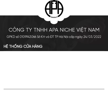
CÔNG TY TNHH APA NICHE VIỆT NAM
GPKD số 0109943066 Sở KH và ĐT TP Hà Nội cấp ngày 24/03/2022
HỆ THỐNG CỬA HÀNG
Cơ sở chính: 438 Tây Sơn - Đống Đa - Hà Nội
Hotline: 0961.596.333
Chi nhánh: Số 05, Lô OC 5-2, KĐT Shining City, Sơn La
Hotline: 085.90.66666
VỀ APA NICHE
Giới thiệu về Apa Niche
Tuyển dụng