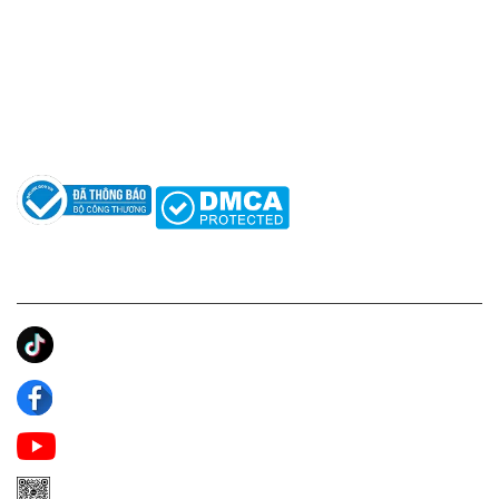
Hotline: 0961596333
Hỗ trợ: hotro@apaniche.vn
Hướng dẫn sử dụng nước hoa
Câu hỏi thường gặp
Tác giả
KẾT NỐI CHÚNG TÔI
Ánh Apa Niche
Apa Niche
Apa Niche Nước Hoa Hàng Hiệu
Zalo Apa Niche