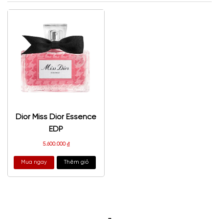
Dior Miss Dior Essence
EDP
5.600.000
₫
Mua ngay
Thêm giỏ