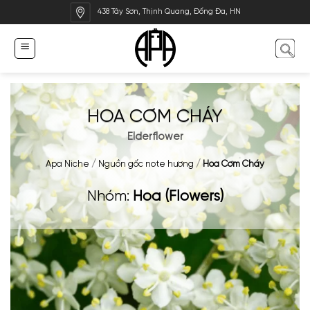
Bỏ
438 Tây Sơn, Thịnh Quang, Đống Đa, HN
qua
nội
dung
HOA CƠM CHÁY
Elderflower
Apa Niche
/
Nguồn gốc note hương
/
Hoa Cơm Cháy
Nhóm:
Hoa (Flowers)