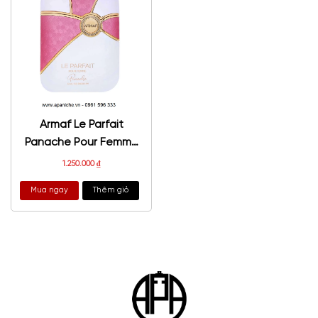
Armaf Le Parfait
Panache Pour Femme
EDP
1.250.000
₫
Mua ngay
Thêm giỏ