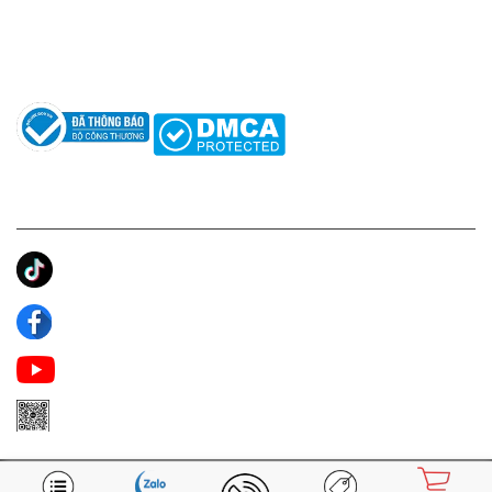
Hướng dẫn sử dụng nước hoa
Câu hỏi thường gặp
Tác giả
KẾT NỐI CHÚNG TÔI
Ánh Apa Niche
Apa Niche
Apa Niche Nước Hoa Hàng Hiệu
Zalo Apa Niche