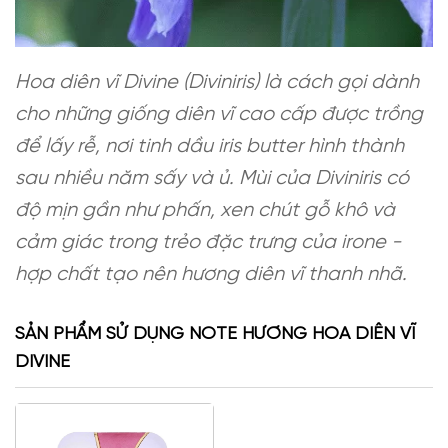
Hoa diên vĩ Divine (Diviniris) là cách gọi dành
cho những giống diên vĩ cao cấp được trồng
để lấy rễ, nơi tinh dầu iris butter hình thành
sau nhiều năm sấy và ủ. Mùi của Diviniris có
độ mịn gần như phấn, xen chút gỗ khô và
cảm giác trong trẻo đặc trưng của irone -
hợp chất tạo nên hương diên vĩ thanh nhã.
SẢN PHẨM SỬ DỤNG NOTE HƯƠNG HOA DIÊN VĨ
DIVINE