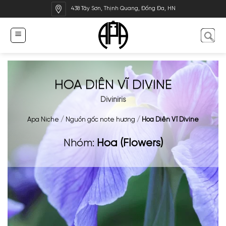
Bỏ
438 Tây Sơn, Thịnh Quang, Đống Đa, HN
qua
nội
dung
HOA DIÊN VĨ DIVINE
Diviniris
Apa Niche
/
Nguồn gốc note hương
/
Hoa Diên Vĩ Divine
Nhóm:
Hoa (Flowers)