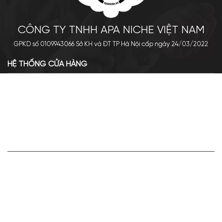
CÔNG TY TNHH APA NICHE VIỆT NAM
GPKD số 0109943066 Sở KH và ĐT TP Hà Nội cấp ngày 24/03/2022
HỆ THỐNG CỬA HÀNG
Cơ sở chính: 438 Tây Sơn - Đống Đa - Hà Nội
Hotline: 0961.596.333
Chi nhánh: Số 05, Lô OC 5-2, KĐT Shining City, Sơn La
Hotline: 085.90.66666
VỀ APA NICHE
Giới thiệu về Apa Niche
Tuyển dụng
Điều khoản sử dụng
Hoạt động của doanh nghiệp