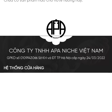
Chưa có sản phẩm nào cho note hương này.
CÔNG TY TNHH APA NICHE VIỆT NAM
GPKD số 0109943066 Sở KH và ĐT TP Hà Nội cấp ngày 24/03/2022
HỆ THỐNG CỬA HÀNG
Cơ sở chính: 438 Tây Sơn - Đống Đa - Hà Nội
Hotline: 0961.596.333
Chi nhánh: Số 05, Lô OC 5-2, KĐT Shining City, Sơn La
Hotline: 085.90.66666
VỀ APA NICHE