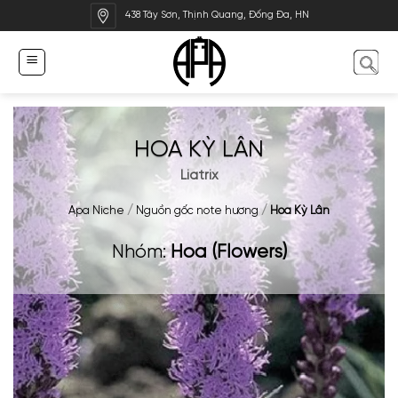
Bỏ
438 Tây Sơn, Thịnh Quang, Đống Đa, HN
qua
nội
dung
HOA KỲ LÂN
Liatrix
Apa Niche
/
Nguồn gốc note hương
/
Hoa Kỳ Lân
Nhóm:
Hoa (Flowers)