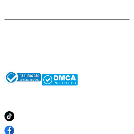
HỖ TRỢ KHÁCH HÀNG
Hotline: 0961596333
Hỗ trợ: hotro@apaniche.vn
Hướng dẫn sử dụng nước hoa
Câu hỏi thường gặp
Tác giả
KẾT NỐI CHÚNG TÔI
Ánh Apa Niche
Apa Niche