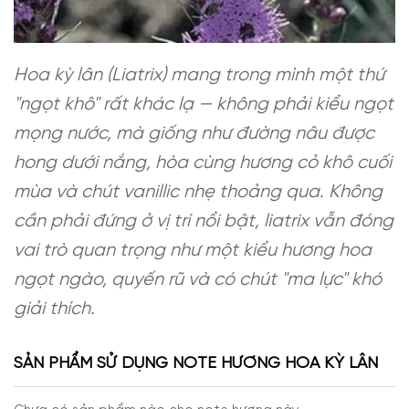
Hoa kỳ lân (Liatrix) mang trong mình một thứ
"ngọt khô" rất khác lạ — không phải kiểu ngọt
mọng nước, mà giống như đường nâu được
hong dưới nắng, hòa cùng hương cỏ khô cuối
mùa và chút vanillic nhẹ thoảng qua. Không
cần phải đứng ở vị trí nổi bật, liatrix vẫn đóng
vai trò quan trọng như một kiểu hương hoa
ngọt ngào, quyến rũ và có chút "ma lực" khó
giải thích.
SẢN PHẨM SỬ DỤNG NOTE HƯƠNG HOA KỲ LÂN