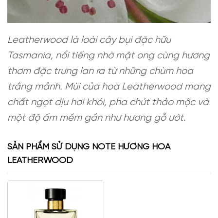
Leatherwood là loài cây bụi đặc hữu
Tasmania, nổi tiếng nhờ mật ong cùng hương
thơm đặc trưng lan ra từ những chùm hoa
trắng mảnh. Mùi của hoa Leatherwood mang
chất ngọt dịu hơi khói, pha chút thảo mộc và
một độ ấm mềm gần như hương gỗ ướt.
SẢN PHẨM SỬ DỤNG NOTE HƯƠNG HOA
LEATHERWOOD