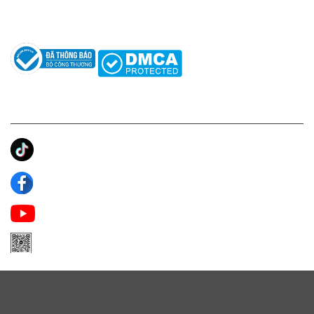
Câu hỏi thường gặp
Tác giả
KẾT NỐI CHÚNG TÔI
Ánh Apa Niche
Apa Niche
Apa Niche Nước Hoa Hàng Hiệu
Zalo Apa Niche