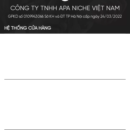
CÔNG TY TNHH APA NICHE VIỆT NAM
GPKD số 0109943066 Sở KH và ĐT TP Hà Nội cấp ngày 24/03/2022
HỆ THỐNG CỬA HÀNG
Cơ sở chính: 438 Tây Sơn - Đống Đa - Hà Nội
Hotline: 0961.596.333
Chi nhánh: Số 05, Lô OC 5-2, KĐT Shining City, Sơn La
Hotline: 085.90.66666
VỀ APA NICHE
Giới thiệu về Apa Niche
Tuyển dụng
Điều khoản sử dụng
Hoạt động của doanh nghiệp
HỢP TÁC VÀ LIÊN KẾT