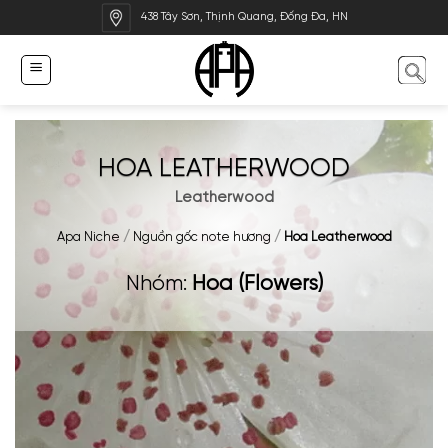
Bỏ
438 Tây Sơn, Thịnh Quang, Đống Đa, HN
qua
nội
dung
HOA LEATHERWOOD
Leatherwood
Apa Niche
/
Nguồn gốc note hương
/
Hoa Leatherwood
Nhóm:
Hoa (Flowers)