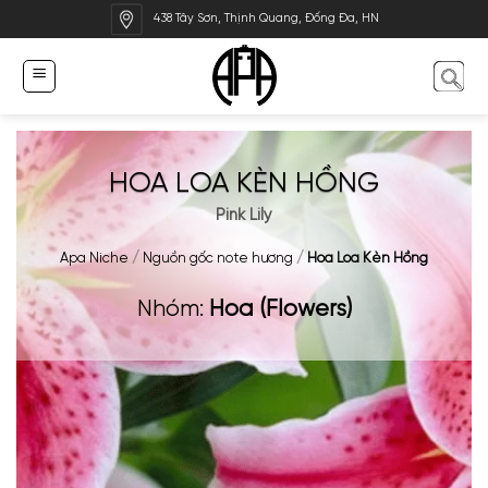
Bỏ
438 Tây Sơn, Thịnh Quang, Đống Đa, HN
qua
nội
dung
HOA LOA KÈN HỒNG
Pink Lily
Apa Niche
/
Nguồn gốc note hương
/
Hoa Loa Kèn Hồng
Nhóm:
Hoa (Flowers)