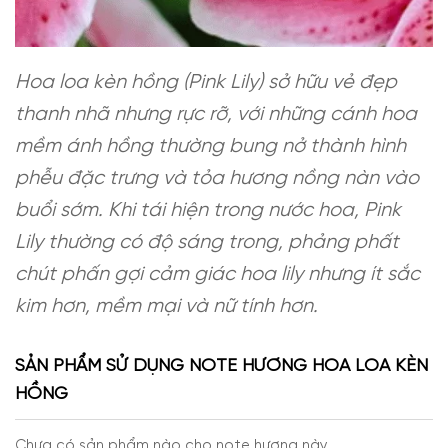
Hoa loa kèn hồng (Pink Lily) sở hữu vẻ đẹp
thanh nhã nhưng rực rỡ, với những cánh hoa
mềm ánh hồng thường bung nở thành hình
phễu đặc trưng và tỏa hương nồng nàn vào
buổi sớm. Khi tái hiện trong nước hoa, Pink
Lily thường có độ sáng trong, phảng phất
chút phấn gợi cảm giác hoa lily nhưng ít sắc
kim hơn, mềm mại và nữ tính hơn.
SẢN PHẨM SỬ DỤNG NOTE HƯƠNG HOA LOA KÈN
HỒNG
Chưa có sản phẩm nào cho note hương này.