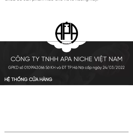
CÔNG TY TNHH APA NICHE VIỆT NAM
GPKD số 0109943066 Sở KH và ĐT TP Hà Nội cấp ngày 24/03/2022
HỆ THỐNG CỬA HÀNG
Cơ sở chính: 438 Tây Sơn - Đống Đa - Hà Nội
Hotline: 0961.596.333
Chi nhánh: Số 05, Lô OC 5-2, KĐT Shining City, Sơn La
Hotline: 085.90.66666
VỀ APA NICHE