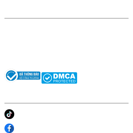
HỖ TRỢ KHÁCH HÀNG
Hotline: 0961596333
Hỗ trợ: hotro@apaniche.vn
Hướng dẫn sử dụng nước hoa
Câu hỏi thường gặp
Tác giả
KẾT NỐI CHÚNG TÔI
Ánh Apa Niche
Apa Niche