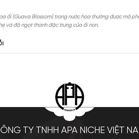
e hương hoa ổi (Guava Blossom) trong nước hoa th
g phấn nhẹ và độ ngọt thanh đặc trưng của ổi non
G HOA ỔI