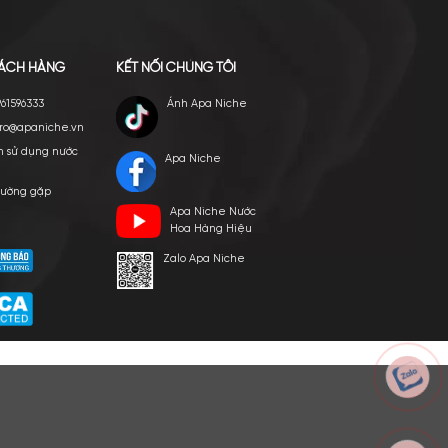
E VIỆT NAM
p ngày 24/03/2022
HỖ TRỢ KHÁCH HÀNG
KẾT NỐI CHÚNG TÔI
Hotline: 0961596333
Ánh Apa Nich
Hỗ trợ: hotro@apaniche.vn
Hướng dẫn sử dụng nước
Apa Niche
hoa
n -
Câu hỏi thường gặp
Apa Niche Nư
hoàn
Tác giả
Hoa Hàng Hiệ