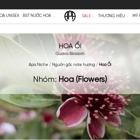
Ữ
NƯỚC HOA UNISEX
BST NƯỚC HOA
SALE
HOA ỔI
Guava Blossom
Apa Niche
/
Nguồn gốc note hương
Nhóm:
Hoa (Flowe