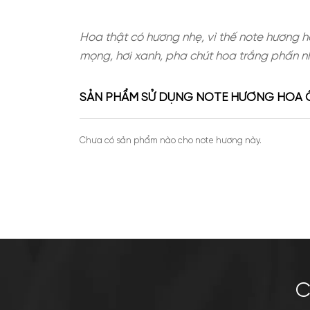
Hoa thật có hương nhẹ, vì thế not
mọng, hơi xanh, pha chút hoa trắn
SẢN PHẨM SỬ DỤNG NOTE HƯƠN
Chưa có sản phẩm nào cho note hương này.