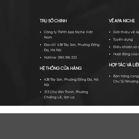
TRỤ SỞ CHÍNH
VỀ A
Công ty TNHH Apa Niche Việt
Gi
Nam
Tu
Địa chỉ: 438 Tây Sơn, Phường Đống
Đi
Đa, Hà Nội
Ho
Hotline: 0961.596.333
HỢP 
HỆ THỐNG CỬA HÀNG