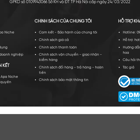
CÔNG TY TNHH APA NICH
GPKD số 0109943066 Sở KH và ĐT TP Hà Nội cấ
PA NICHE
CHÍNH SÁCH CỦA CHÚNG TÔI
ới thiệu về Apa Niche
Cam kết - Bảo hành của chúng tôi
yển dụng
Chính sách giá cả
ều khoản sử dụng
Chính sách thanh toán
ạt động của doanh nghiệp
Chính sách vận chuyển - giao nhậ
kiểm hàng
TÁC VÀ LIÊN KẾT
Chính sách đổi hàng - trả hàng - 
tiền