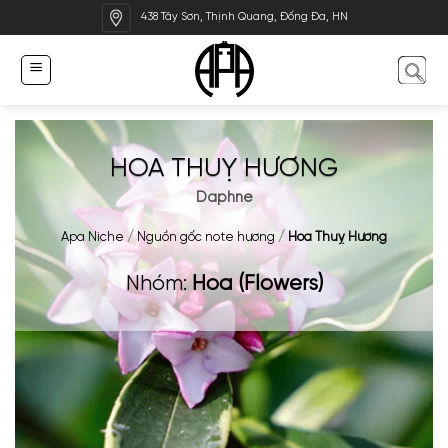
Bỏ
438 Tây Sơn, Thịnh Quang, Đống Đa, HN
qua
nội
dung
HOA THUỴ HƯƠNG
Daphne
Apa Niche
/
Nguồn gốc note hương
/
Hoa Thuỵ Hương
Nhóm:
Hoa (Flowers)