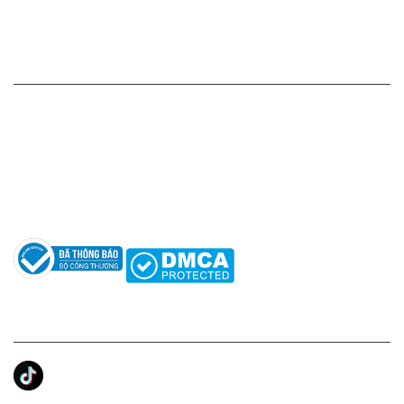
Chính sách bảo mật thông tin
HỖ TRỢ KHÁCH HÀNG
Hotline: 0961596333
Hỗ trợ: hotro@apaniche.vn
Hướng dẫn sử dụng nước hoa
Câu hỏi thường gặp
Tác giả
KẾT NỐI CHÚNG TÔI
Ánh Apa Niche