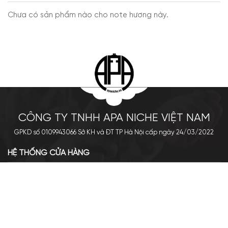
Chưa có sản phẩm nào cho note hương này.
CÔNG TY TNHH APA NICHE VIỆT NAM
GPKD số 0109943066 Sở KH và ĐT TP Hà Nội cấp ngày 24/03/2022
HỆ THỐNG CỬA HÀNG
Cơ sở chính: 438 Tây Sơn - Đống Đa - Hà Nội
Hotline: 0961.596.333
Chi nhánh: Số 05, Lô OC 5-2, KĐT Shining City, Sơn La
Hotline: 085.90.66666