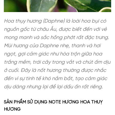
Hoa thụy hương (Daphne) là loài hoa bụi có
nguồn gốc từ châu Âu, được biết đến với vẻ
mong manh và sắc hồng phớt rất đặc trưng.
Mùi hương của Daphne nhẹ, thanh và hơi
ngọt, gợi cảm giác như hòa trộn giữa hoa
trắng mềm, trái cây trong vắt và chút ấm dịu
ở cuối. Đây là nốt hương thường được nhắc
đến vì sự tinh tế khó nắm bắt, tạo cảm giác
dịu dàng nhưng lại để lại dấu ấn rất riêng.
SẢN PHẨM SỬ DỤNG NOTE HƯƠNG HOA THUỴ
HƯƠNG