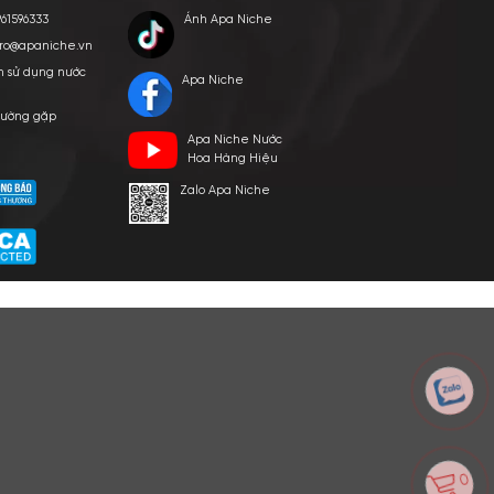
E VIỆT NAM
p ngày 24/03/2022
HỖ TRỢ KHÁCH HÀNG
KẾT NỐI CHÚNG TÔI
Hotline: 0961596333
Ánh Apa Nich
Hỗ trợ: hotro@apaniche.vn
Hướng dẫn sử dụng nước
Apa Niche
hoa
n -
Câu hỏi thường gặp
Apa Niche Nư
hoàn
Tác giả
Hoa Hàng Hiệ
Zalo Apa Niche