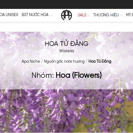
Ữ
NƯỚC HOA UNISEX
BST NƯỚC HOA
SALE
HOA TỬ ĐẰNG
Wisteria
Apa Niche
/
Nguồn gốc note hương
/
Ho
Nhóm:
Hoa (Flowe