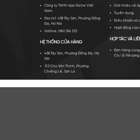
TRỤ SỞ CHÍNH
VỀ A
Công ty TNHH Apa Niche Việt
Gi
Nam
Tu
Địa chỉ: 438 Tây Sơn, Phường Đống
Đi
Đa, Hà Nội
Ho
Hotline: 0961.596.333
HỢP 
HỆ THỐNG CỬA HÀNG
Bá
438 Tây Sơn, Phường Đống Đa, Hà
Ct