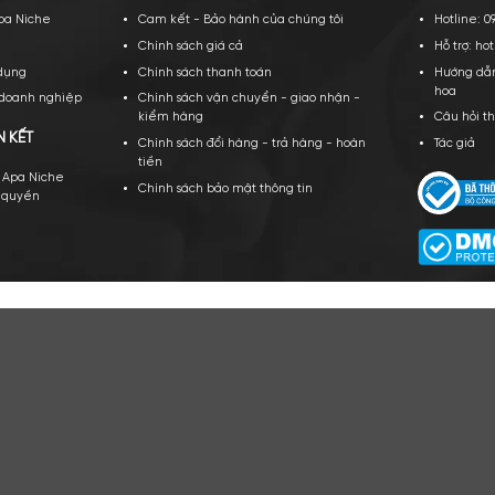
CÔNG TY TNHH APA NICH
GPKD số 0109943066 Sở KH và ĐT TP Hà Nội cấ
PA NICHE
CHÍNH SÁCH CỦA CHÚNG TÔI
ới thiệu về Apa Niche
Cam kết - Bảo hành của chúng tôi
yển dụng
Chính sách giá cả
ều khoản sử dụng
Chính sách thanh toán
ạt động của doanh nghiệp
Chính sách vận chuyển - giao nhậ
kiểm hàng
TÁC VÀ LIÊN KẾT
Chính sách đổi hàng - trả hàng - 
tiền
n hàng cùng Apa Niche
Chính sách bảo mật thông tin
v/Sỉ/Nhượng quyền