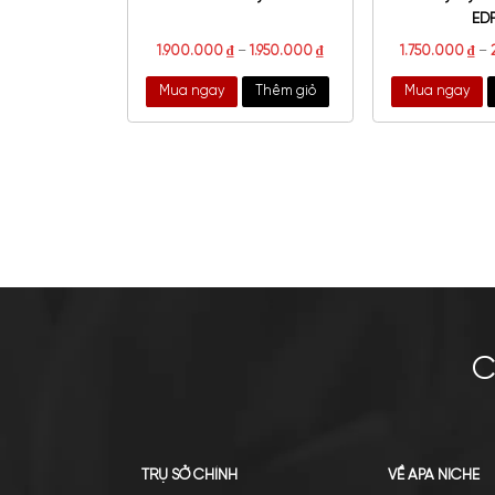
Marc Jacobs Daisy Dream EDT
Bur
1.900.000
₫
–
1.950.000
₫
1.
Mua ngay
Thêm giỏ
Mu