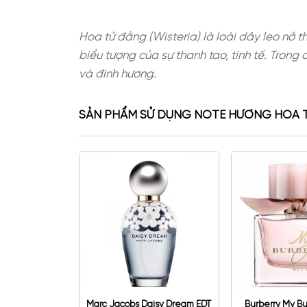
Hoa tử đằng (Wisteria) là loài dâ
biểu tượng của sự thanh tao, tinh 
và đinh hương.
SẢN PHẨM SỬ DỤNG NOTE HƯƠ