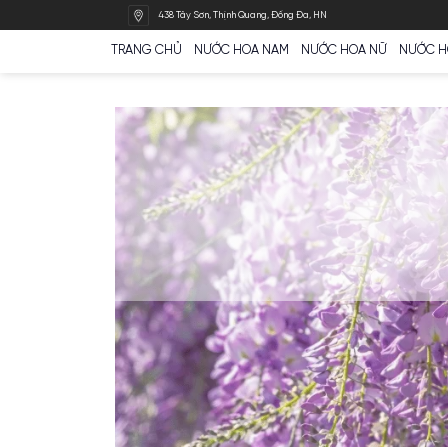
Bỏ
438 Tây Sơn, Thịnh Quang, Đống Đa, HN
qua
nội
TRANG CHỦ
NƯỚC HOA NAM
NƯỚC HOA N
dung