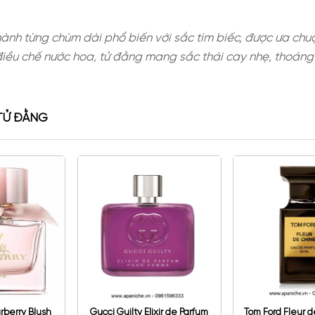
y leo nở thành từng chùm dài phổ biến với sắc tí
tế. Trong điều chế nước hoa, tử đằng mang sắc th
NG HOA TỬ ĐẰNG