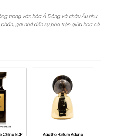
m biếc, được ưa chuộng trong văn hóa Á Đông và c
ái cay nhẹ, thoáng phấn, gợi nhớ đến sự pha trộn 