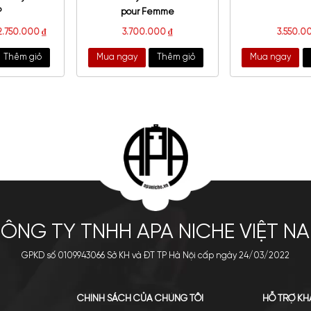
berry My Burberry Blush
Gucci Guilty Elixir de Parfum
EDP
pour Femme
750.000
₫
–
2.750.000
₫
3.700.000
₫
a ngay
Thêm giỏ
Mua ngay
Thêm giỏ