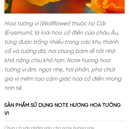
Hoa tường vi (Wallflower) thuộc họ Cải
(Erysimum), là loài hoa cổ điển của châu Âu,
từng được trồng nhiều trong các khu thành
cổ và tường đá, nơi chúng bám rễ tốt nhờ
khả năng chịu khô hạn. Note hương hoa
tường vi ấm, ngọt nhẹ, hơi phấn, pha chút
gia vị mềm tạo cảm giác hoa cổ điển nhưng
tinh tế.
SẢN PHẨM SỬ DỤNG NOTE HƯƠNG HOA TƯỜNG
VI
Chưa có sản phẩm nào cho note hương này.