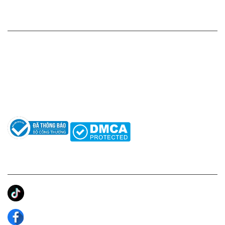
HỖ TRỢ KHÁCH HÀNG
Hotline: 0961596333
Hỗ trợ: hotro@apaniche.vn
Hướng dẫn sử dụng nước hoa
Câu hỏi thường gặp
Tác giả
KẾT NỐI CHÚNG TÔI
Ánh Apa Niche
Apa Niche