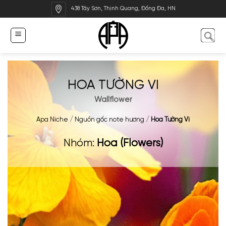
Bỏ
438 Tây Sơn, Thịnh Quang, Đống Đa, HN
qua
nội
dung
HOA TƯỜNG VI
Wallflower
Apa Niche
/
Nguồn gốc note hương
/
Hoa Tường Vi
Nhóm:
Hoa (Flowers)