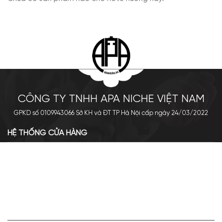
CÔNG TY TNHH APA NICHE VIỆT NAM
GPKD số 0109943066 Sở KH và ĐT TP Hà Nội cấp ngày 24/03/2022
HỆ THỐNG CỬA HÀNG
Cơ sở chính: 438 Tây Sơn - Đống Đa - Hà Nội
Hotline: 0961.596.333
Chi nhánh: Số 05, Lô OC 5-2, KĐT Shining City, Sơn La
Hotline: 085.90.66666
VỀ APA NICHE