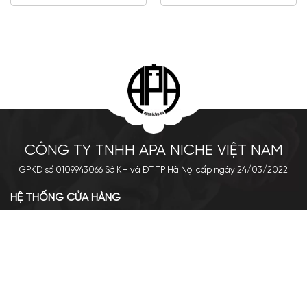
CÔNG TY TNHH APA NICHE VIỆT NAM
GPKD số 0109943066 Sở KH và ĐT TP Hà Nội cấp ngày 24/03/2022
HỆ THỐNG CỬA HÀNG
Cơ sở chính: 438 Tây Sơn - Đống Đa - Hà Nội
Hotline: 0961.596.333
Chi nhánh: Số 05, Lô OC 5-2, KĐT Shining City, Sơn La
Hotline: 085.90.66666
VỀ APA NICHE