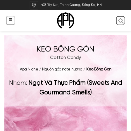
Bỏ
438 Tây Sơn, Thịnh Quang, Đống Đa, HN
qua
nội
dung
KẸO BÔNG GÒN
Cotton Candy
Apa Niche
/
Nguồn gốc note hương
/
Kẹo Bông Gòn
Nhóm:
Ngọt Và Thực Phẩm (Sweets And
Gourmand Smells)