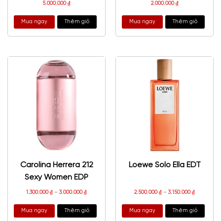
5.000.000
₫
2.000.000
₫
Mua ngay
Thêm giỏ
Mua ngay
Thêm giỏ
Carolina Herrera 212
Loewe Solo Ella EDT
Sexy Women EDP
1.300.000
₫
–
3.000.000
₫
2.500.000
₫
–
3.150.000
₫
Mua ngay
Thêm giỏ
Mua ngay
Thêm giỏ