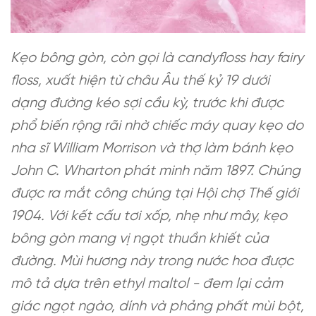
Kẹo bông gòn, còn gọi là candyfloss hay fairy
floss, xuất hiện từ châu Âu thế kỷ 19 dưới
dạng đường kéo sợi cầu kỳ, trước khi được
phổ biến rộng rãi nhờ chiếc máy quay kẹo do
nha sĩ William Morrison và thợ làm bánh kẹo
John C. Wharton phát minh năm 1897. Chúng
được ra mắt công chúng tại Hội chợ Thế giới
1904. Với kết cấu tơi xốp, nhẹ như mây, kẹo
bông gòn mang vị ngọt thuần khiết của
đường. Mùi hương này trong nước hoa được
mô tả dựa trên ethyl maltol - đem lại cảm
giác ngọt ngào, dính và phảng phất mùi bột,