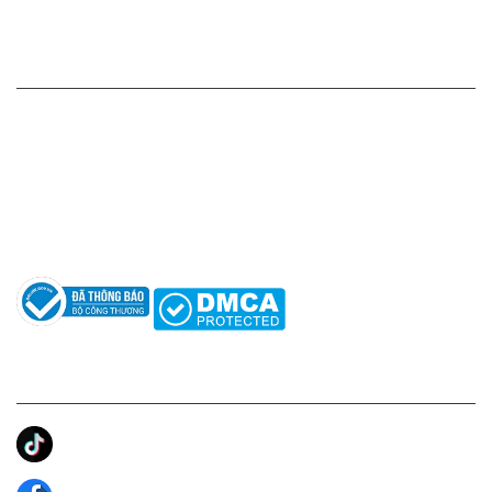
Chính sách bảo mật thông tin
HỖ TRỢ KHÁCH HÀNG
Hotline: 0961596333
Hỗ trợ: hotro@apaniche.vn
Hướng dẫn sử dụng nước hoa
Câu hỏi thường gặp
Tác giả
KẾT NỐI CHÚNG TÔI
Ánh Apa Niche