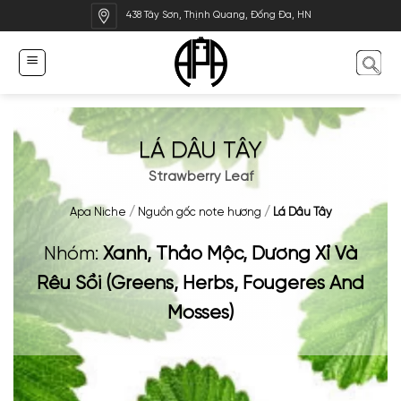
Bỏ
438 Tây Sơn, Thịnh Quang, Đống Đa, HN
qua
nội
dung
LÁ DÂU TÂY
Strawberry Leaf
Apa Niche
/
Nguồn gốc note hương
/
Lá Dâu Tây
Nhóm:
Xanh, Thảo Mộc, Dương Xỉ Và
Rêu Sồi (Greens, Herbs, Fougeres And
Mosses)