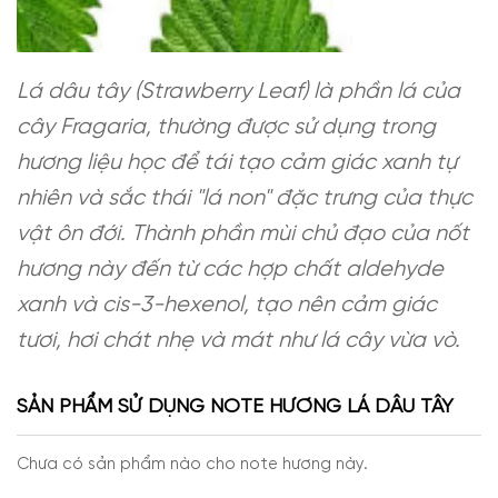
Lá dâu tây (Strawberry Leaf) là phần lá của
cây Fragaria, thường được sử dụng trong
hương liệu học để tái tạo cảm giác xanh tự
nhiên và sắc thái "lá non" đặc trưng của thực
vật ôn đới. Thành phần mùi chủ đạo của nốt
hương này đến từ các hợp chất aldehyde
xanh và cis-3-hexenol, tạo nên cảm giác
tươi, hơi chát nhẹ và mát như lá cây vừa vò.
SẢN PHẨM SỬ DỤNG NOTE HƯƠNG LÁ DÂU TÂY
Chưa có sản phẩm nào cho note hương này.