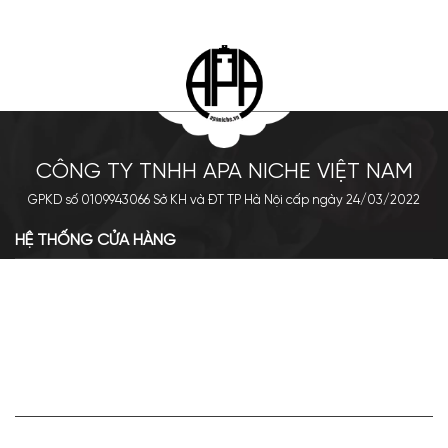
CÔNG TY TNHH APA NICHE VIỆT NAM
GPKD số 0109943066 Sở KH và ĐT TP Hà Nội cấp ngày 24/03/2022
HỆ THỐNG CỬA HÀNG
Cơ sở chính: 438 Tây Sơn - Đống Đa - Hà Nội
Hotline: 0961.596.333
Chi nhánh: Số 05, Lô OC 5-2, KĐT Shining City, Sơn La
Hotline: 085.90.66666
VỀ APA NICHE
Giới thiệu về Apa Niche