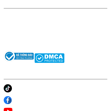
HỖ TRỢ KHÁCH HÀNG
Hotline: 0961596333
Hỗ trợ: hotro@apaniche.vn
Hướng dẫn sử dụng nước hoa
Câu hỏi thường gặp
Tác giả
KẾT NỐI CHÚNG TÔI
Ánh Apa Niche
Apa Niche
Apa Niche Nước Hoa Hàng Hiệu