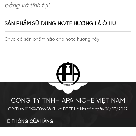
bằng và tĩnh tại.
SẢN PHẨM SỬ DỤNG NOTE HƯƠNG LÁ Ô LIU
Chưa có sản phẩm nào cho note hương này.
CÔNG TY TNHH APA NICHE VIỆT NAM
GPKD số 0109943066 Sở KH và ĐT TP Hà Nội cấp ngày 24/03/2022
HỆ THỐNG CỬA HÀNG