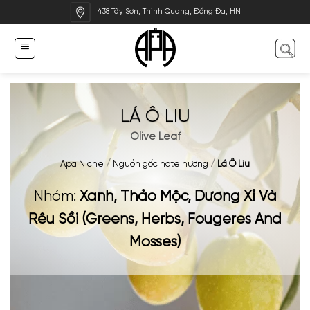
Bỏ
438 Tây Sơn, Thịnh Quang, Đống Đa, HN
qua
nội
dung
LÁ Ô LIU
Olive Leaf
Apa Niche
/
Nguồn gốc note hương
/
Lá Ô Liu
Nhóm:
Xanh, Thảo Mộc, Dương Xỉ Và
Rêu Sồi (Greens, Herbs, Fougeres And
Mosses)