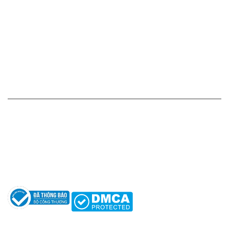
Chính sách giá cả
Chính sách thanh toán
Chính sách vận chuyển - giao nhận - kiểm hàng
Chính sách đổi hàng - trả hàng - hoàn tiền
Chính sách bảo mật thông tin
HỖ TRỢ KHÁCH HÀNG
Hotline: 0961596333
Hỗ trợ: hotro@apaniche.vn
Hướng dẫn sử dụng nước hoa
Câu hỏi thường gặp
Tác giả