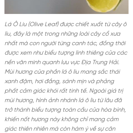
Lá Ô Liu (Olive Leaf) được chiết xuất từ cây ô
liu, đây là một trong những loài cây cổ xưa
nhất mà con người từng canh tác, đồng thời
được xem như biểu tượng linh thiêng của các
nền văn minh quanh lưu vực Địa Trung Hải.
Mùi hương của phần lá ô liu mang sắc thái
xanh đậm, hơi đắng, sánh mịn và phảng
phất cảm giác khói rất tinh tế. Ngoài giá trị
mùi hương, hình ảnh nhánh lá ô liu từ lâu đã
trở thành biểu tượng toàn cầu của hòa bình,
khiến nốt hương này không chỉ mang cảm
giác thiên nhiên mà còn hàm ý về sự cân