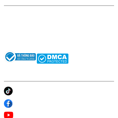
HỖ TRỢ KHÁCH HÀNG
Hotline: 0961596333
Hỗ trợ: hotro@apaniche.vn
Hướng dẫn sử dụng nước hoa
Câu hỏi thường gặp
Tác giả
KẾT NỐI CHÚNG TÔI
Ánh Apa Niche
Apa Niche
Apa Niche Nước Hoa Hàng Hiệu