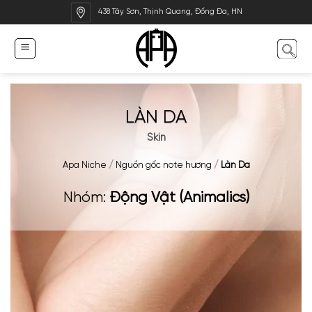
Bỏ
438 Tây Sơn, Thịnh Quang, Đống Đa, HN
qua
nội
dung
LÀN DA
Skin
Apa Niche
/
Nguồn gốc note hương
/
Làn Da
Nhóm:
Động Vật (Animalics)