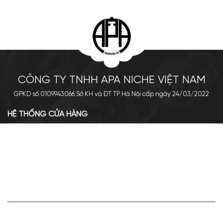
CÔNG TY TNHH APA NICHE VIỆT NAM
GPKD số 0109943066 Sở KH và ĐT TP Hà Nội cấp ngày 24/03/2022
HỆ THỐNG CỬA HÀNG
Cơ sở chính: 438 Tây Sơn - Đống Đa - Hà Nội
Hotline: 0961.596.333
Chi nhánh: Số 05, Lô OC 5-2, KĐT Shining City, Sơn La
Hotline: 085.90.66666
VỀ APA NICHE
Giới thiệu về Apa Niche