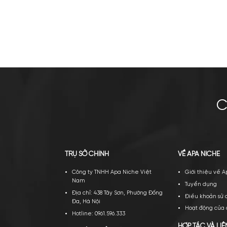
Gucci Bloom Profumo Di Fiori
Gior
EDP
3.050.000
₫
Mua ngay
Thêm giỏ
Mu