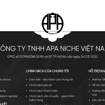
gio Armani Power Of You
Yves Saint Laurent Black
EDP
Opium Le Parfum
2.600.000
₫
3.500.000
₫
a ngay
Thêm giỏ
Mua ngay
Thêm giỏ