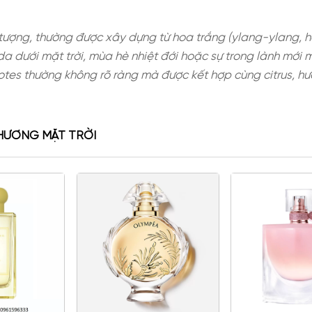
khá trừu tượng, thường được xây dựng từ hoa trắn
p, làn da dưới mặt trời, mùa hè nhiệt đới hoặc s
 Solar notes thường không rõ ràng mà được kết hợ
c.
NG NỐT HƯƠNG MẶT TRỜI