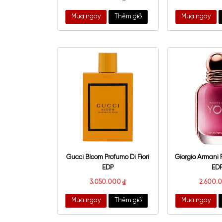
Dolce Gabbana Dolce Shine
Yv
EDP
O
2.300.000
₫
Mua ngay
Thêm giỏ
Mu