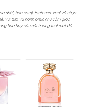
g (ylang-ylang, hoa nhài, hoa cam), lactones, va
ự trong lành mới mẻ, vui tươi và hạnh phúc như cả
p cùng citrus, hương hoa hay các nốt hương tươi