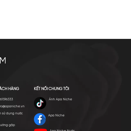
Louis Vuitton LV Lovers EDP
10.700.000
₫
Mua ngay
Thêm giỏ