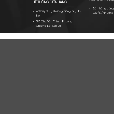
TRỤ SỞ CHÍNH
VỀ A
Công ty TNHH Apa Niche Việt
Gi
Nam
Tu
Địa chỉ: 438 Tây Sơn, Phường Đống
Đi
Đa, Hà Nội
Ho
Hotline: 0961.596.333
HỢP 
HỆ THỐNG CỬA HÀNG
Bá