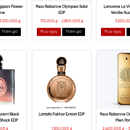
alone Frangipani Flower
Paco Rabanne Olympea Solar
Cologne
EDP
800.000
₫
–
3.050.000
₫
170.000
₫
–
2.800.000
₫
a ngay
Thêm giỏ
Mua ngay
Thêm giỏ