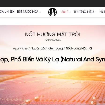
Ữ
NƯỚC HOA UNISEX
BST NƯỚC HOA
SALE
NỐT HƯƠNG MẶT T
Solar Notes
Apa Niche
/
Nguồn gốc note hương
/
Nốt H
ổng Hợp, Phổ Biến Và Kỳ Lạ (Natu