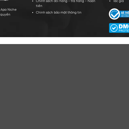
CÔNG TY TNHH APA NICH
GPKD số 0109943066 Sở KH và ĐT TP Hà Nội cấ
PA NICHE
CHÍNH SÁCH CỦA CHÚNG TÔI
ới thiệu về Apa Niche
Cam kết - Bảo hành của chúng tôi
yển dụng
Chính sách giá cả
ều khoản sử dụng
Chính sách thanh toán
ạt động của doanh nghiệp
Chính sách vận chuyển - giao nhậ
kiểm hàng
TÁC VÀ LIÊN KẾT
Chính sách đổi hàng - trả hàng - 
tiền
n hàng cùng Apa Niche
Chính sách bảo mật thông tin