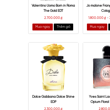
Valentino Uomo Born in Roma
Jo m
The Gold EDT
2.700.000
₫
1.
Mua ngay
Thêm giỏ
Mu