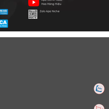
E VIỆT NAM
p ngày 24/03/2022
HỖ TRỢ KHÁCH HÀNG
KẾT NỐI CHÚNG TÔI
Hotline: 0961596333
Ánh Apa Nich
Hỗ trợ: hotro@apaniche.vn
Hướng dẫn sử dụng nước
Apa Niche
hoa
n -
Câu hỏi thường gặp
Apa Niche Nư
hoàn
Tác giả
Hoa Hàng Hiệ