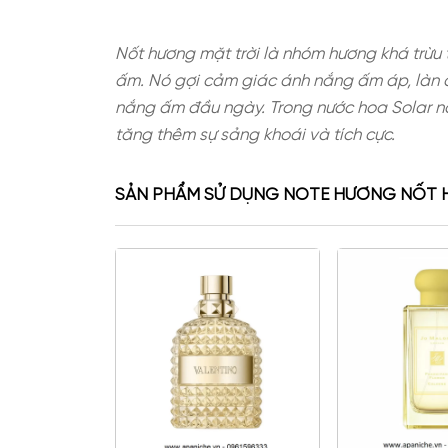
Nốt hương mặt trời là nhóm hương 
ấm. Nó gợi cảm giác ánh nắng ấm á
nắng ấm đầu ngày. Trong nước hoa
tăng thêm sự sảng khoái và tích cự
SẢN PHẨM SỬ DỤNG NOTE HƯƠ