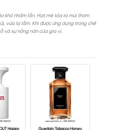
i nét hương độc đáo khó nhầm lẫn. Hạt mè tỏa ra 
 giác vừa gần gũi, vừa lạ lẫm. Khi được ứng dụn
sự khô ráo của gỗ và sự nồng nàn của gia vị.