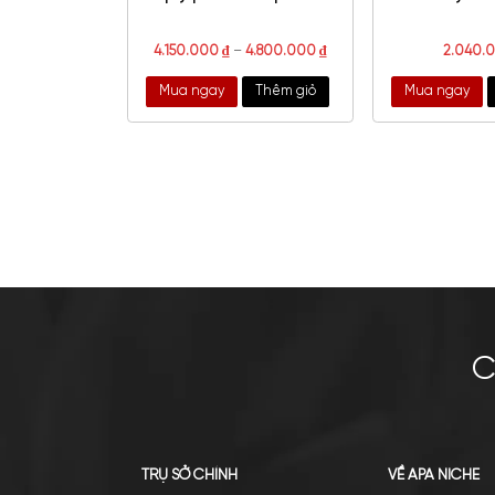
Diptyque L'eau Papier EDT
Giv
4.150.000
₫
–
4.800.000
₫
Mua ngay
Thêm giỏ
Mu