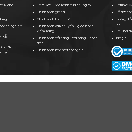
CÔNG TY TNHH APA NICH
GPKD số 0109943066 Sở KH và ĐT TP Hà Nội cấ
PA NICHE
CHÍNH SÁCH CỦA CHÚNG TÔI
ới thiệu về Apa Niche
Cam kết - Bảo hành của chúng tôi
yển dụng
Chính sách giá cả
ều khoản sử dụng
Chính sách thanh toán
ạt động của doanh nghiệp
Chính sách vận chuyển - giao nhậ
kiểm hàng
TÁC VÀ LIÊN KẾT
Chính sách đổi hàng - trả hàng - 
tiền
n hàng cùng Apa Niche
Chính sách bảo mật thông tin
v/Sỉ/Nhượng quyền