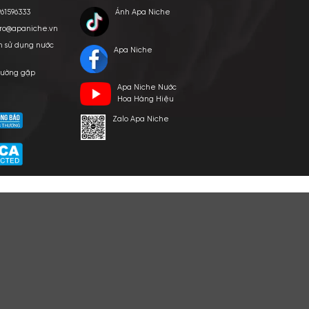
E VIỆT NAM
p ngày 24/03/2022
HỖ TRỢ KHÁCH HÀNG
KẾT NỐI CHÚNG TÔI
Hotline: 0961596333
Ánh Apa Nich
Hỗ trợ: hotro@apaniche.vn
Hướng dẫn sử dụng nước
Apa Niche
hoa
n -
Câu hỏi thường gặp
Apa Niche Nư
hoàn
Tác giả
Hoa Hàng Hiệ
Zalo Apa Niche