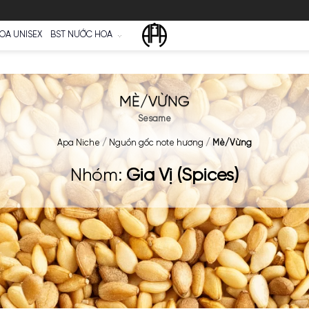
Ữ
NƯỚC HOA UNISEX
BST NƯỚC HOA
MÈ/VỪNG
Sesame
Apa Niche
/
Nguồn gốc note hương
/
Nhóm:
Gia Vị (Spic