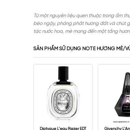
Từ một nguyên liệu quen thuộc tro
béo ngậy, phảng phất hương đất v
tác nước hoa, mè mang đến một tầ
SẢN PHẨM SỬ DỤNG NOTE HƯƠ