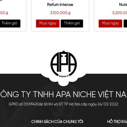
enchy L'Ange Noir EDP
Givenchy L'Interdit Eau De
Parfum Intense
2.040.000
₫
3.100.000
₫
a ngay
Thêm giỏ
Mua ngay
Thêm giỏ