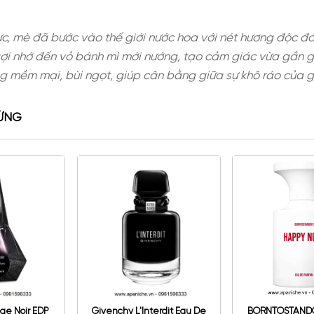
ng ẩm thực, mè đã bước vào thế giới nước hoa vớ
à chút gợi nhớ đến vỏ bánh mì mới nướng, tạo cảm
ng hương mềm mại, bùi ngọt, giúp cân bằng giữa 
NG MÈ/VỪNG