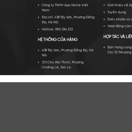
TRỤ SỞ CHÍNH
VỀ A
Công ty TNHH Apa Niche Việt
Gi
Nam
Tu
Địa chỉ: 438 Tây Sơn, Phường Đống
Đi
Đa, Hà Nội
Ho
Hotline: 0961.596.333
HỢP 
HỆ THỐNG CỬA HÀNG
Bá
438 Tây Sơn, Phường Đống Đa, Hà
Ct