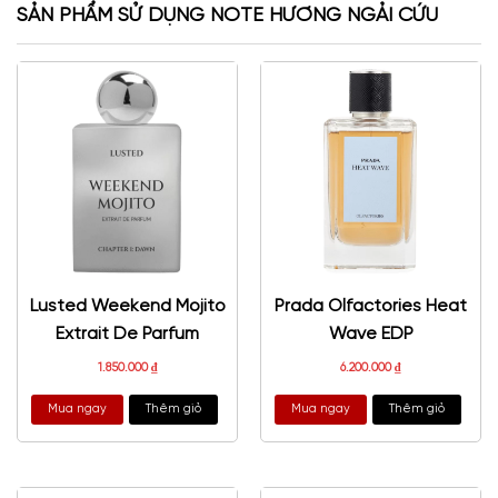
SẢN PHẨM SỬ DỤNG NOTE HƯƠNG NGẢI CỨU
Lusted Weekend Mojito
Prada Olfactories Heat
Extrait De Parfum
Wave EDP
1.850.000
₫
6.200.000
₫
Mua ngay
Thêm giỏ
Mua ngay
Thêm giỏ