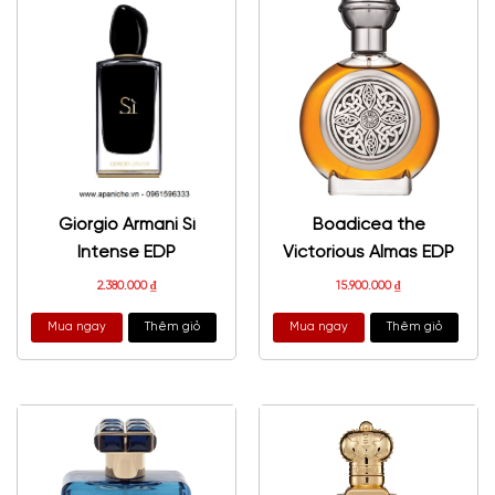
Giorgio Armani Sì
Boadicea the
Intense EDP
Victorious Almas EDP
2.380.000
₫
15.900.000
₫
Mua ngay
Thêm giỏ
Mua ngay
Thêm giỏ