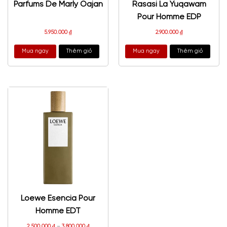
Parfums De Marly Oajan
Rasasi La Yuqawam
Pour Homme EDP
5.950.000
₫
2.900.000
₫
Mua ngay
Thêm giỏ
Mua ngay
Thêm giỏ
Loewe Esencia Pour
Homme EDT
2.500.000
₫
–
3.800.000
₫