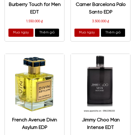
Burberry Touch for Men
Carner Barcelona Palo
EDT
Santo EDP
1.550.000
₫
3.500.000
₫
Mua ngay
Thêm giỏ
Mua ngay
Thêm giỏ
French Avenue Divin
Jimmy Choo Man
Asylum EDP
Intense EDT