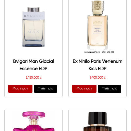
Bvlgari Man Glacial
Ex Nihilo Paris Venenum
Essence EDP
Kiss EDP
3.150.000
₫
9.400.000
₫
Mua ngay
Thêm giỏ
Mua ngay
Thêm giỏ