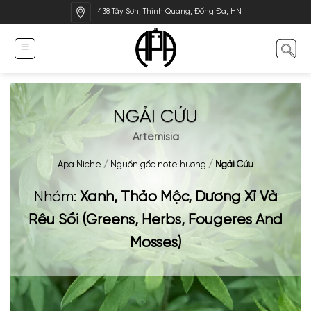
Bỏ
438 Tây Sơn, Thịnh Quang, Đống Đa, HN
qua
nội
dung
NGẢI CỨU
Artemisia
Apa Niche
/
Nguồn gốc note hương
/
Ngải Cứu
Nhóm:
Xanh, Thảo Mộc, Dương Xỉ Và
Rêu Sồi (Greens, Herbs, Fougeres And
Mosses)