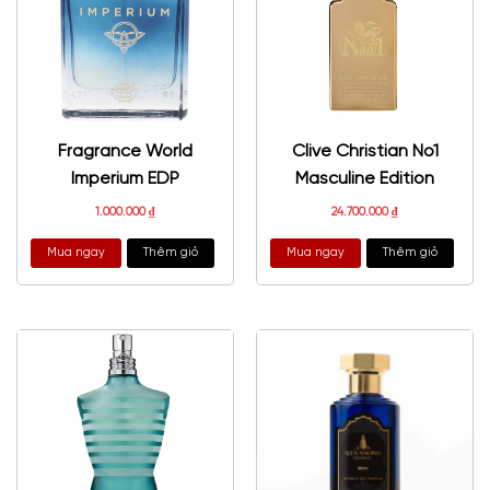
Fragrance World
Clive Christian No1
Imperium EDP
Masculine Edition
1.000.000
₫
24.700.000
₫
Mua ngay
Thêm giỏ
Mua ngay
Thêm giỏ