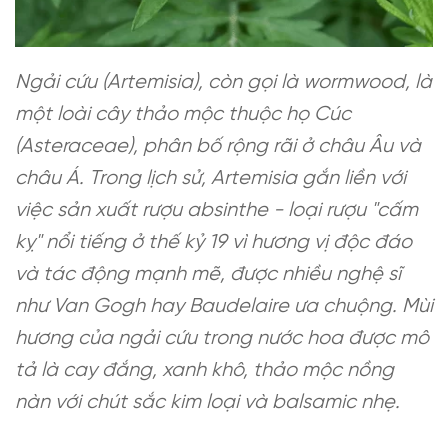
Ngải cứu (Artemisia), còn gọi là wormwood, là
một loài cây thảo mộc thuộc họ Cúc
(Asteraceae), phân bố rộng rãi ở châu Âu và
châu Á. Trong lịch sử, Artemisia gắn liền với
việc sản xuất rượu absinthe - loại rượu "cấm
kỵ" nổi tiếng ở thế kỷ 19 vì hương vị độc đáo
và tác động mạnh mẽ, được nhiều nghệ sĩ
như Van Gogh hay Baudelaire ưa chuộng. Mùi
hương của ngải cứu trong nước hoa được mô
tả là cay đắng, xanh khô, thảo mộc nồng
nàn với chút sắc kim loại và balsamic nhẹ.