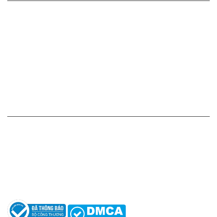
Cam kết - Bảo hành của chúng tôi
Chính sách giá cả
Chính sách thanh toán
Chính sách vận chuyển - giao nhận - kiểm hàng
Chính sách đổi hàng - trả hàng - hoàn tiền
Chính sách bảo mật thông tin
HỖ TRỢ KHÁCH HÀNG
Hotline: 0961596333
Hỗ trợ: hotro@apaniche.vn
Hướng dẫn sử dụng nước hoa
Câu hỏi thường gặp
Tác giả