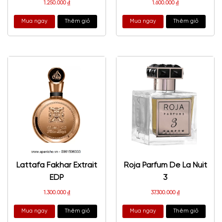
1.250.000
₫
1.600.000
₫
Mua ngay
Thêm giỏ
Mua ngay
Thêm giỏ
Lattafa Fakhar Extrait
Roja Parfum De La Nuit
EDP
3
1.300.000
₫
37.300.000
₫
Mua ngay
Thêm giỏ
Mua ngay
Thêm giỏ