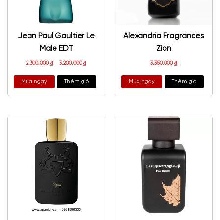
Jean Paul Gaultier Le
Alexandria Fragrances
Male EDT
Zion
2.300.000
₫
–
3.200.000
₫
3.350.000
₫
Mua ngay
Thêm giỏ
Mua ngay
Thêm giỏ