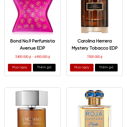
Bond No.9 Perfumista
Carolina Herrera
Avenue EDP
Mystery Tobacco EDP
3.800.000
₫
–
6.900.000
₫
7.500.000
₫
Mua ngay
Thêm giỏ
Mua ngay
Thêm giỏ