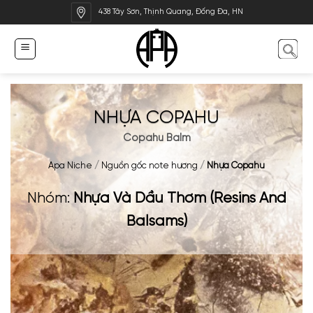
Bỏ
438 Tây Sơn, Thịnh Quang, Đống Đa, HN
qua
nội
dung
NHỰA COPAHU
Copahu Balm
Apa Niche
/
Nguồn gốc note hương
/
Nhựa Copahu
Nhóm:
Nhựa Và Dầu Thơm (Resins And
Balsams)