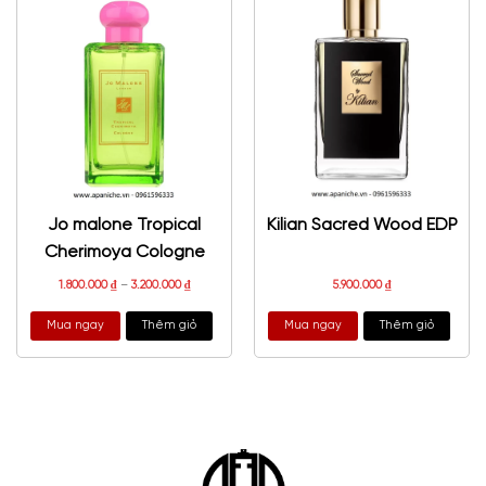
Jo malone Tropical
Kilian Sacred Wood EDP
Cherimoya Cologne
1.800.000
₫
–
3.200.000
₫
5.900.000
₫
Mua ngay
Thêm giỏ
Mua ngay
Thêm giỏ