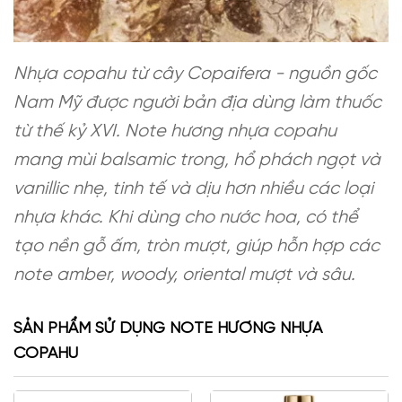
Nhựa copahu từ cây Copaifera - nguồn gốc
Nam Mỹ được người bản địa dùng làm thuốc
từ thế kỷ XVI. Note hương nhựa copahu
mang mùi balsamic trong, hổ phách ngọt và
vanillic nhẹ, tinh tế và dịu hơn nhiều các loại
nhựa khác. Khi dùng cho nước hoa, có thể
tạo nền gỗ ấm, tròn mượt, giúp hỗn hợp các
note amber, woody, oriental mượt và sâu.
SẢN PHẨM SỬ DỤNG NOTE HƯƠNG NHỰA
COPAHU