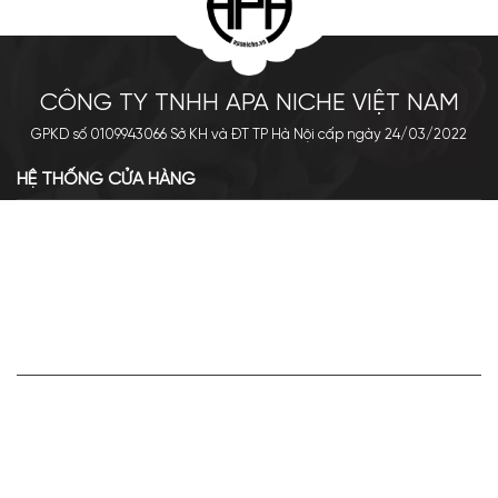
CÔNG TY TNHH APA NICHE VIỆT NAM
GPKD số 0109943066 Sở KH và ĐT TP Hà Nội cấp ngày 24/03/2022
HỆ THỐNG CỬA HÀNG
Cơ sở chính: 438 Tây Sơn - Đống Đa - Hà Nội
Hotline: 0961.596.333
Chi nhánh: Số 05, Lô OC 5-2, KĐT Shining City, Sơn La
Hotline: 085.90.66666
VỀ APA NICHE
Giới thiệu về Apa Niche
Tuyển dụng
Điều khoản sử dụng