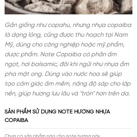
Gần giống như copahu, nhưng nhựa copaiba
là dạng lỏng, cũng được thu hoạch tại Nam
Mỹ, dùng cho công nghiệp hoặc mỹ phẩm,
dược phẩm. Note Copaiba có phần ấm
ngọt, hơi balsamic, đôi khi ngửi như nhựa ẩm
pha mật ong. Dùng vào nước hoa sẽ giúp
tạo cảm giác ấm mềm, nâng độ sáp cho lớp
nền, giúp hương lưu lâu và "tròn" hơn trên da.
SẢN PHẨM SỬ DỤNG NOTE HƯƠNG NHỰA
COPAIBA
Chưa có sản phẩm nào cho note hương này.