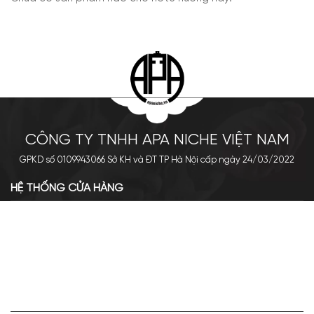
CÔNG TY TNHH APA NICHE VIỆT NAM
GPKD số 0109943066 Sở KH và ĐT TP Hà Nội cấp ngày 24/03/2022
HỆ THỐNG CỬA HÀNG
Cơ sở chính: 438 Tây Sơn - Đống Đa - Hà Nội
Hotline: 0961.596.333
Chi nhánh: Số 05, Lô OC 5-2, KĐT Shining City, Sơn La
Hotline: 085.90.66666
VỀ APA NICHE