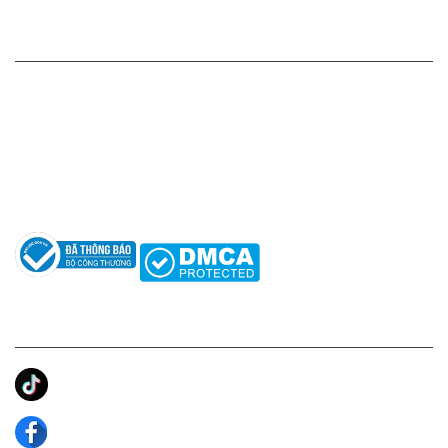
HỖ TRỢ KHÁCH HÀNG
Hotline: 0961596333
Hỗ trợ: hotro@apaniche.vn
Hướng dẫn sử dụng nước hoa
Câu hỏi thường gặp
Tác giả
KẾT NỐI CHÚNG TÔI
Ánh Apa Niche
Apa Niche