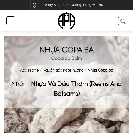
Bỏ
438 Tây Sơn, Thịnh Quang, Đống Đa, HN
qua
nội
dung
NHỰA COPAIBA
Copaiba Balm
Apa Niche
/
Nguồn gốc note hương
/
Nhựa Copaiba
Nhóm:
Nhựa Và Dầu Thơm (Resins And
Balsams)