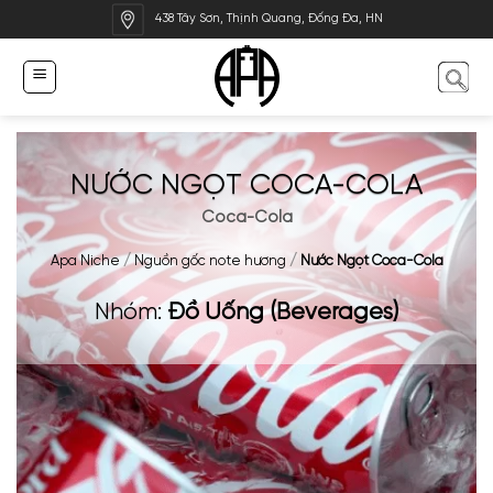
Bỏ
438 Tây Sơn, Thịnh Quang, Đống Đa, HN
qua
nội
dung
NƯỚC NGỌT COCA-COLA
Coca-Cola
Apa Niche
/
Nguồn gốc note hương
/
Nước Ngọt Coca-Cola
Nhóm:
Đồ Uống (Beverages)