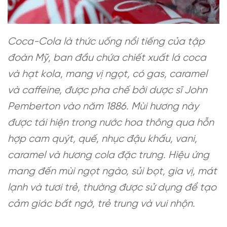
Coca-Cola là thức uống nổi tiếng của tập
đoàn Mỹ, ban đầu chứa chiết xuất lá coca
và hạt kola, mang vị ngọt, có gas, caramel
và caffeine, được pha chế bởi dược sĩ John
Pemberton vào năm 1886. Mùi hương này
được tái hiện trong nước hoa thông qua hỗn
hợp cam quýt, quế, nhục đậu khấu, vani,
caramel và hương cola đặc trưng. Hiệu ứng
mang đến mùi ngọt ngào, sủi bọt, gia vị, mát
lạnh và tươi trẻ, thường được sử dụng để tạo
cảm giác bất ngờ, trẻ trung và vui nhộn.