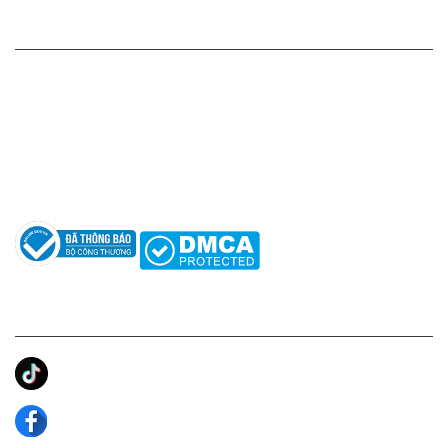
HỖ TRỢ KHÁCH HÀNG
Hotline: 0961596333
Hỗ trợ: hotro@apaniche.vn
Hướng dẫn sử dụng nước hoa
Câu hỏi thường gặp
Tác giả
KẾT NỐI CHÚNG TÔI
Ánh Apa Niche
Apa Niche