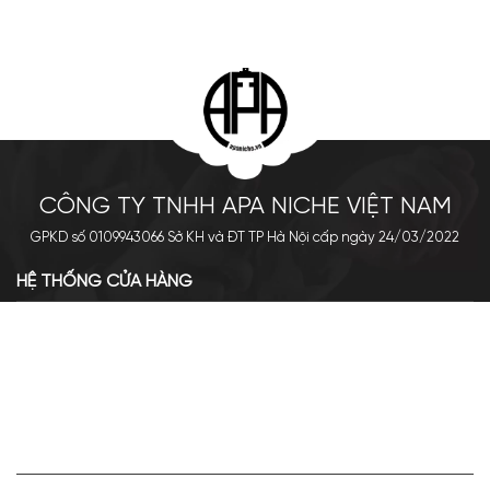
CÔNG TY TNHH APA NICHE VIỆT NAM
GPKD số 0109943066 Sở KH và ĐT TP Hà Nội cấp ngày 24/03/2022
HỆ THỐNG CỬA HÀNG
Cơ sở chính: 438 Tây Sơn - Đống Đa - Hà Nội
Hotline: 0961.596.333
Chi nhánh: Số 05, Lô OC 5-2, KĐT Shining City, Sơn La
Hotline: 085.90.66666
VỀ APA NICHE