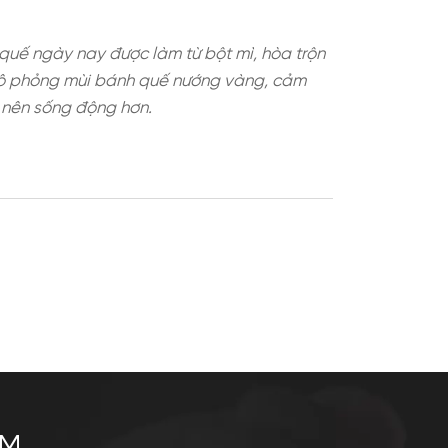
m hoặc siro. Ốc quế ngày nay được làm từ bột mì
điều chế hương sẽ mô phỏng mùi bánh quế nướng v
giúp mùi hương trở nên sống động hơn.