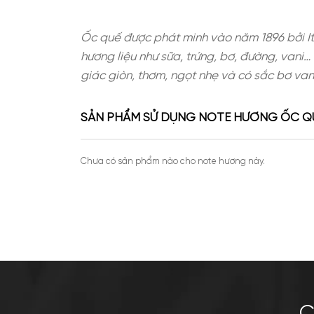
Ốc quế được phát minh vào năm 18
hương liệu như sữa, trứng, bơ, đ
giác giòn, thơm, ngọt nhẹ và có s
SẢN PHẨM SỬ DỤNG NOTE HƯƠ
Chưa có sản phẩm nào cho note hương này.