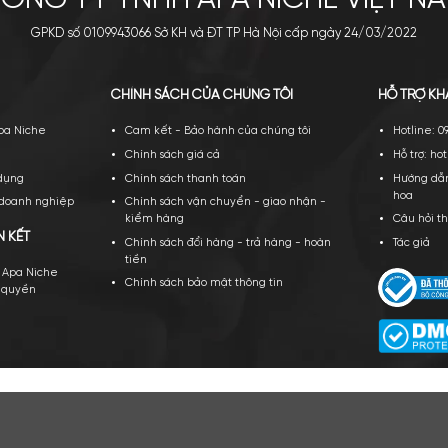
CÔNG TY TNHH APA NICH
GPKD số 0109943066 Sở KH và ĐT TP Hà Nội cấ
PA NICHE
CHÍNH SÁCH CỦA CHÚNG TÔI
ới thiệu về Apa Niche
Cam kết - Bảo hành của chúng tôi
yển dụng
Chính sách giá cả
ều khoản sử dụng
Chính sách thanh toán
ạt động của doanh nghiệp
Chính sách vận chuyển - giao nhậ
kiểm hàng
TÁC VÀ LIÊN KẾT
Chính sách đổi hàng - trả hàng - 