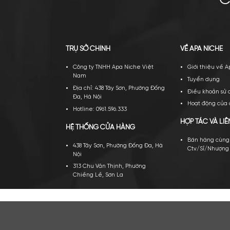
TRỤ SỞ CHÍNH
VỀ A
Công ty TNHH Apa Niche Việt
Gi
Nam
Tu
Địa chỉ: 438 Tây Sơn, Phường Đống
Đi
Đa, Hà Nội
Ho
Hotline: 0961.596.333
HỢP 