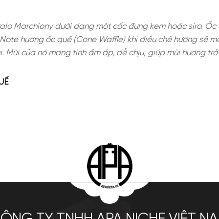
96 bởi Italo Marchiony dưới dạng một cốc đựng ke
ường, vani… Note hương ốc quế (Cone Waffle) khi 
ắc bơ vani. Mùi của nó mang tính ấm áp, dễ chịu, 
NG ỐC QUẾ