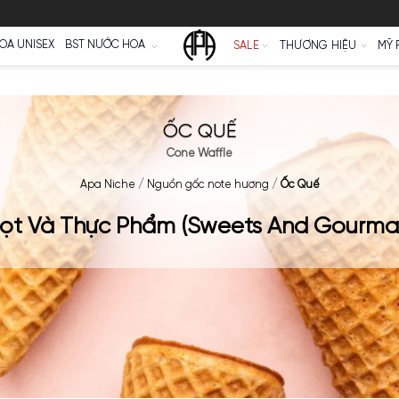
Ữ
NƯỚC HOA UNISEX
BST NƯỚC HOA
SALE
ỐC QUẾ
Cone Waffle
Apa Niche
/
Nguồn gốc note hương
óm:
Ngọt Và Thực Phẩm (Sweets 