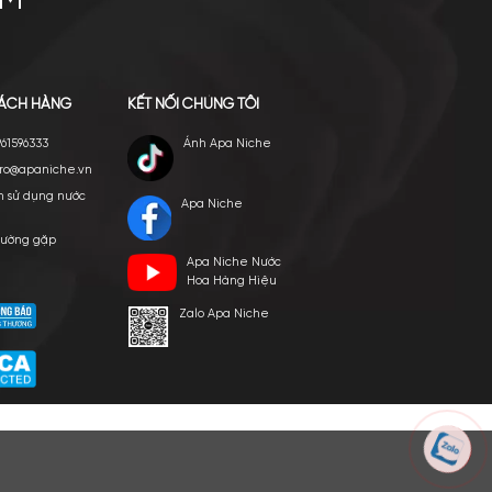
E VIỆT NAM
p ngày 24/03/2022
HỖ TRỢ KHÁCH HÀNG
KẾT NỐI CHÚNG TÔI
Hotline: 0961596333
Ánh Apa Nich
Hỗ trợ: hotro@apaniche.vn
Hướng dẫn sử dụng nước
Apa Niche
hoa
n -
Câu hỏi thường gặp
Apa Niche Nư
hoàn
Tác giả