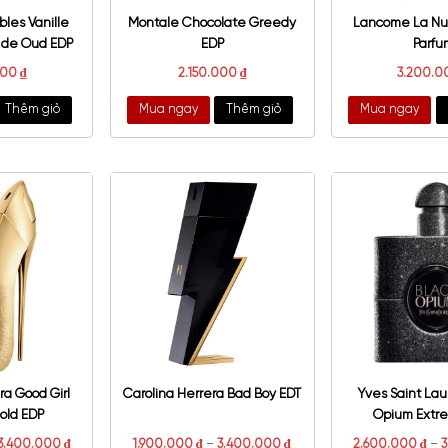
 Indemodables Vanille
Montale Chocolate Greedy
ane Coeur de Oud EDP
EDP
6.500.000
₫
2.150.000
₫
a ngay
Thêm giỏ
Mua ngay
Thêm giỏ