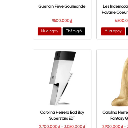
Guerlain Fève Gourmande
Les
Hav
9.500.000
₫
Mua ngay
Thêm giỏ
Mu