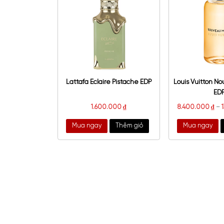
Prada Olfactories Mirages
Giv
Moonlight Shadow EDP
6.200.000
₫
2.
Mua ngay
Thêm giỏ
Mu