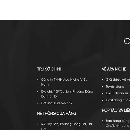
Lattafa Eclaire Pistache EDP
Loui
1.600.000
₫
8.4
Mua ngay
Thêm giỏ
Mu