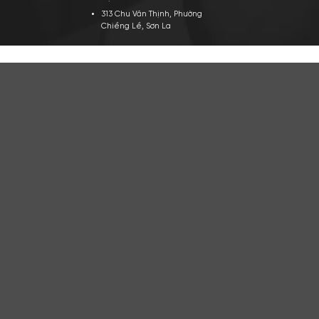
TRỤ SỞ CHÍNH
VỀ A
Công ty TNHH Apa Niche Việt
Gi
Nam
Tu
Địa chỉ: 438 Tây Sơn, Phường Đống
Đi
Đa, Hà Nội
Ho
Hotline: 0961.596.333