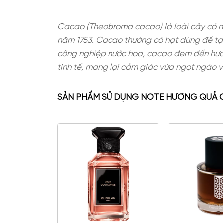
Cacao (Theobroma cacao) là loài 
năm 1753. Cacao thường có hạt dùn
công nghiệp nước hoa, cacao đem 
tinh tế, mang lại cảm giác vừa ng
SẢN PHẨM SỬ DỤNG NOTE HƯƠ