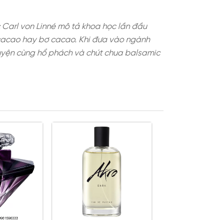
 và Nam Mỹ, được Carl von Linné mô tả khoa học 
như sô cô la, bột cacao hay bơ cacao. Khi đưa v
ái ẩm thực hòa quyện cùng hổ phách và chút chu