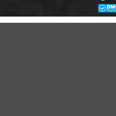
CÔNG TY TNHH APA NICH
GPKD số 0109943066 Sở KH và ĐT TP Hà Nội cấ
PA NICHE
CHÍNH SÁCH CỦA CHÚNG TÔI
ới thiệu về Apa Niche
Cam kết - Bảo hành của chúng tôi
yển dụng
Chính sách giá cả
ều khoản sử dụng
Chính sách thanh toán
ạt động của doanh nghiệp
Chính sách vận chuyển - giao nhậ