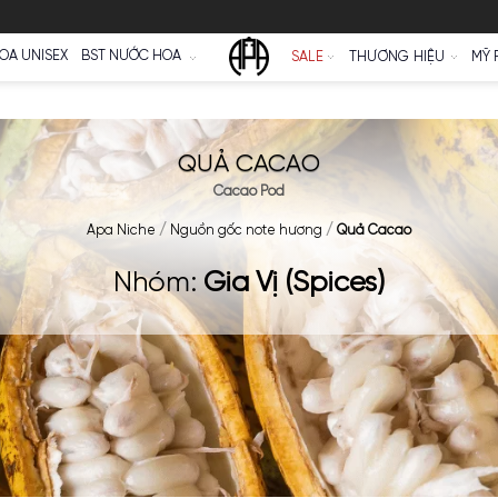
Ữ
NƯỚC HOA UNISEX
BST NƯỚC HOA
SALE
QUẢ CACAO
Cacao Pod
Apa Niche
/
Nguồn gốc note hương
/
Q
Nhóm:
Gia Vị (Spic