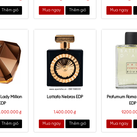
olina Herrera Good Girl
Carolina Herrera Bad Boy EDT
Fantasy Gold EDP
00.000
₫
–
3.400.000
₫
1.900.000
₫
–
3.400.000
₫
a ngay
Thêm giỏ
Mua ngay
Thêm giỏ