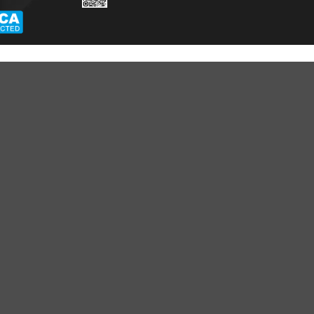
E VIỆT NAM
p ngày 24/03/2022
HỖ TRỢ KHÁCH HÀNG
KẾT NỐI CHÚNG TÔI
Hotline: 0961596333
Ánh Apa Nich
Hỗ trợ: hotro@apaniche.vn
Hướng dẫn sử dụng nước
Apa Niche
hoa
n -