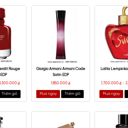
o Rabanne Lady Million
Lattafa Nebras EDP
Privé EDP
30.000
₫
–
2.000.000
₫
1.400.000
₫
a ngay
Thêm giỏ
Mua ngay
Thêm giỏ