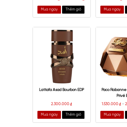
Carolina Herrera Bad Boy
Car
Superstars EDT
2.700.000
₫
–
3.050.000
₫
2.9
Mua ngay
Thêm giỏ
Mu