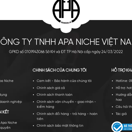
s Vuitton Nouveau Monde
Billie Eilish Eilish EDP
EDP
00.000
₫
–
13.000.000
₫
2.300.000
₫
a ngay
Thêm giỏ
Mua ngay
Thêm giỏ
XEM THÊM