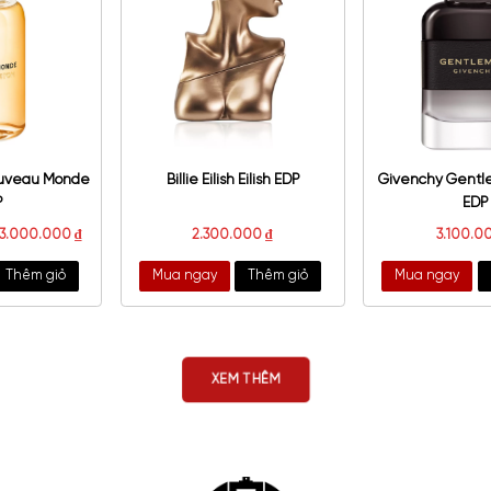
enchy L'interdit Rouge
Giorgio Armani Armani Code
Ultime EDP
Satin EDP
950.000
₫
–
3.300.000
₫
1.850.000
₫
a ngay
Thêm giỏ
Mua ngay
Thêm giỏ