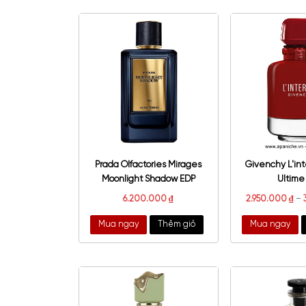
Lattafa Asad Bourbon EDP
Pac
2.300.000
₫
1.5
Mua ngay
Thêm giỏ
Mu