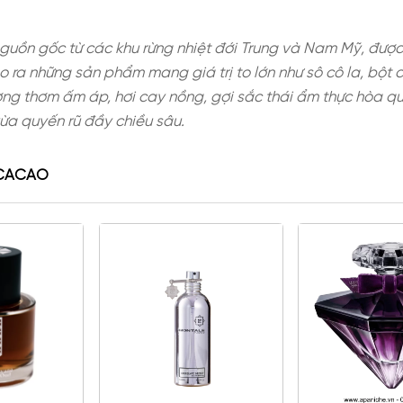
cây có nguồn gốc từ các khu rừng nhiệt đới Trung
g để tạo ra những sản phẩm mang giá trị to lớn 
đến hương thơm ấm áp, hơi cay nồng, gợi sắc th
ọt ngào vừa quyến rũ đầy chiều sâu.
NG QUẢ CACAO